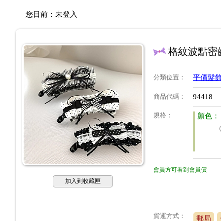
您目前：
未登入
格紋波點密
分類位置
：
平價髮
商品代碼
：
94418
規格
：
顏色：
會員方可看到會員價
加入到收藏匣
貨運方式：
郵局