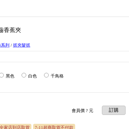
齒香蕉夾
飾系列
/
抓夾髮抓
黑色
白色
千鳥格
訂購
會員價
? 元
全家店到店取貨
7-11超商取貨不付款