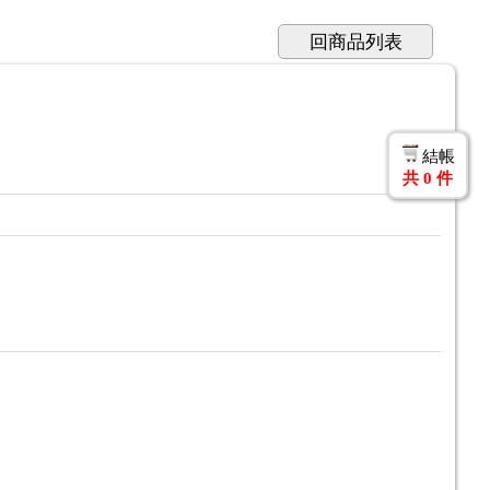
回商品列表
結帳
共
0
件