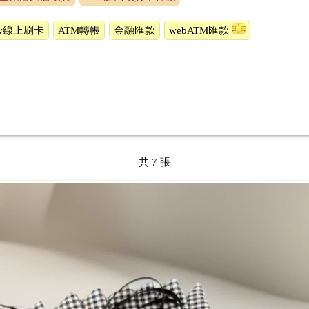
ow線上刷卡
ATM轉帳
金融匯款
webATM匯款
共 7 張