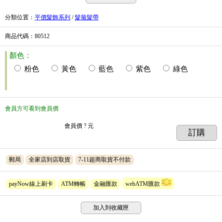
分類位置
：
平價髮飾系列
/
髮箍髮帶
商品代碼
：80512
顏色：
粉色
黃色
藍色
紫色
綠色
會員方可看到會員價
會員價
? 元
訂購
郵局
全家店到店取貨
7-11超商取貨不付款
payNow線上刷卡
ATM轉帳
金融匯款
webATM匯款
加入到收藏匣