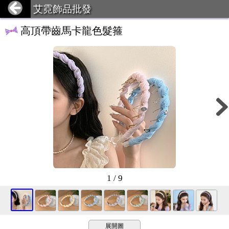
艾霓飾品批發
高頂帶齒馬卡龍色髮箍
1 / 9
展開圖