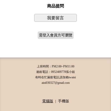
商品提問
我要留言
需登入會員方可瀏覽
上班時間：PM2:00~PM11:00
連絡電話：0952409778張小姐
有時在忙漏接電話,請加賴twaini
aini030327@gmail.com
電腦版
|
手機版