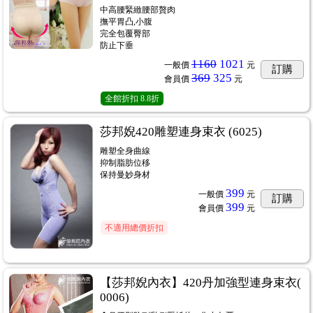
中高腰緊緻腰部贅肉
撫平胃凸,小腹
完全包覆臀部
防止下垂
1160
1021
一般價
元
訂購
369
325
會員價
元
全館折扣
8.8折
莎邦婗420雕塑連身束衣 (6025)
雕塑全身曲線
抑制脂肪位移
保持曼妙身材
399
一般價
元
訂購
399
會員價
元
不適用總價折扣
【莎邦婗內衣】420丹加強型連身束衣(
0006)