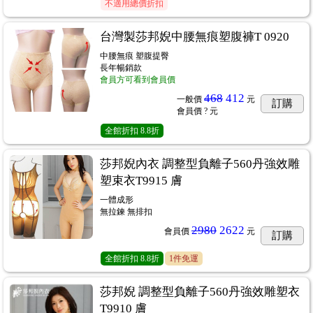
不適用總價折扣
台灣製莎邦婗中腰無痕塑腹褲T 0920
中腰無痕 塑腹提臀
長年暢銷款
會員方可看到會員價
468
412
一般價
元
訂購
會員價
? 元
全館折扣
8.8折
莎邦婗內衣 調整型負離子560丹強效雕
塑束衣T9915 膚
一體成形
無拉鍊 無排扣
2980
2622
會員價
元
訂購
全館折扣
8.8折
1件免運
莎邦婗 調整型負離子560丹強效雕塑衣
T9910 膚