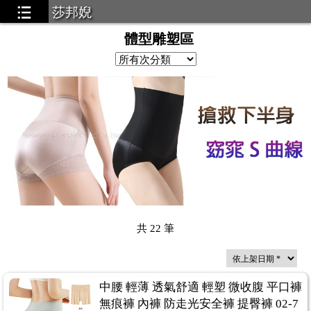
莎邦婗
體型雕塑區
共
22
筆
中腰 輕薄 透氣舒適 輕塑 微收腹 平口褲
無痕褲 內褲 防走光安全褲 提臀褲 02-7