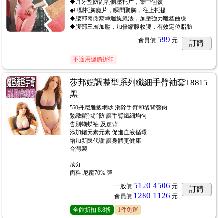
◆月牙型防副乳側壓托片，集中包覆
◆U型托胸魔片，瞬間聚胸，往上托提
◆腰部兩側窩轉迴旋織法，加壓強力雕塑曲線
◆腹部三層加壓，加倍縮腹收腰，有效定位脂肪
599
會員價
元
訂購
不適用總價折扣
莎邦婗調整型系列纖細手臂袖套T8815
黑
560丹尼雕塑網紗 消除手臂和後背贅肉
緊緻鬆弛脂防 讓手臂纖細均勻
告別蝴蝶袖 及虎背
添加鍺元素元素 促進血液循環
增加新陳代謝 讓身體更健康
台灣製
成分
面料:尼龍70% 彈
5120
4506
一般價
元
訂購
1280
1126
會員價
元
全館折扣
8.8折
1件免運