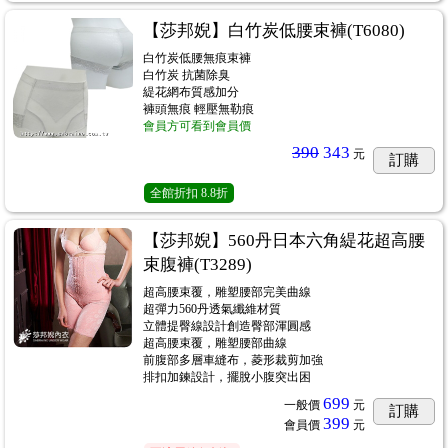
【莎邦婗】白竹炭低腰束褲(T6080)
白竹炭低腰無痕束褲
白竹炭 抗菌除臭
緹花網布質感加分
褲頭無痕 輕壓無勒痕
會員方可看到會員價
390
343
元
訂購
全館折扣
8.8折
【莎邦婗】560丹日本六角緹花超高腰
束腹褲(T3289)
超高腰束覆，雕塑腰部完美曲線
超彈力560丹透氣纖維材質
立體提臀線設計創造臀部渾圓感
超高腰束覆，雕塑腰部曲線
前腹部多層車縫布，菱形裁剪加強
排扣加鍊設計，擺脫小腹突出困
699
一般價
元
訂購
399
會員價
元