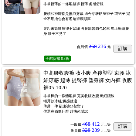
非常輕薄的一條雕塑褲 輕薄 處感舒服
腰頭和褲腳都是無痕剪裁 適合穿著貼身褲子 或裙子 完
全不用擔心會有尷尬褲痕顯露
穿起來緊緻感卻不緊繃 將腹部贅肉包起來 馬上顯露腰
身 肚子不見了
268
236
會員價
元
訂購
全館折扣
8.8折
中高腰收腹褲 收小腹 產後塑型 束腰 冰
絲涼感 超薄 提臀褲 塑身褲 女內褲 收腹
褲05-1020
非常棒的一條體雕褲 完美收腹收腰 纖細腰線
輕薄款冰絲 觸感舒適
薄薄一件 卻讓褲頭都鬆了
你還在猶豫什麼 趕快來試試
468
412
一般價
元...
等
訂購
328
289
會員價
元...
等