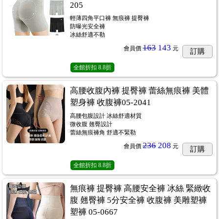
205
輕薄四角平口褲 無痕褲 提臀褲
防曝光安全褲
冰絲舒適不勒
163
143
會員價
元
訂購
全館折扣
8.8折
高腰收腹內褲 提臀褲 蕾絲無痕褲 美體
塑身褲 收腹褲05-2041
高腰包腹設計 冰絲舒適材質
微收腹 翹臀設計
蕾絲無痕褲角 舒適不緊勒
236
208
會員價
元
訂購
全館折扣
8.8折
無痕褲 提臀褲 高腰安全褲 冰絲 緊緻收
腹 翹臀褲 5分安全褲 收腹褲 美雕塑褲
塑褲 05-0667