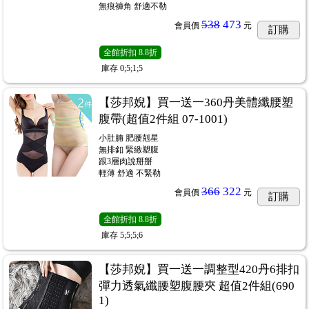
無痕褲角 舒適不勒
538
473
會員價
元
訂購
全館折扣
8.8折
庫存
0;5;1;5
【莎邦婗】買一送一360丹美體纖腰塑
腹帶(超值2件組 07-1001)
小肚腩 肥腰剋星
無排釦 緊緻塑腹
跟3層肉說掰掰
輕薄 舒適 不緊勒
366
322
會員價
元
訂購
全館折扣
8.8折
庫存
5;5;5;6
【莎邦婗】買一送一調整型420丹6排扣
彈力透氣纖腰塑腹腰夾 超值2件組(690
1)