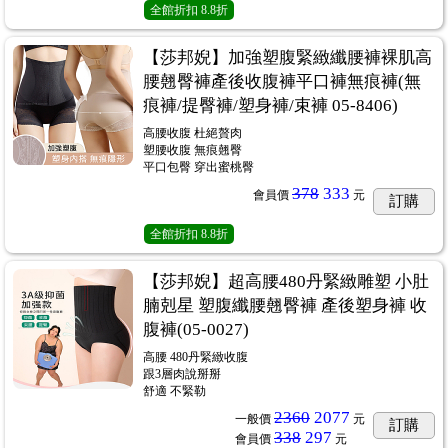
全館折扣
8.8折
【莎邦婗】加強塑腹緊緻纖腰褲裸肌高
腰翹臀褲產後收腹褲平口褲無痕褲(無
痕褲/提臀褲/塑身褲/束褲 05-8406)
高腰收腹 杜絕贅肉
塑腰收腹 無痕翹臀
平口包臀 穿出蜜桃臀
378
333
會員價
元
訂購
全館折扣
8.8折
【莎邦婗】超高腰480丹緊緻雕塑 小肚
腩剋星 塑腹纖腰翹臀褲 產後塑身褲 收
腹褲(05-0027)
高腰 480丹緊緻收腹
跟3層肉說掰掰
舒適 不緊勒
2360
2077
一般價
元
訂購
338
297
會員價
元