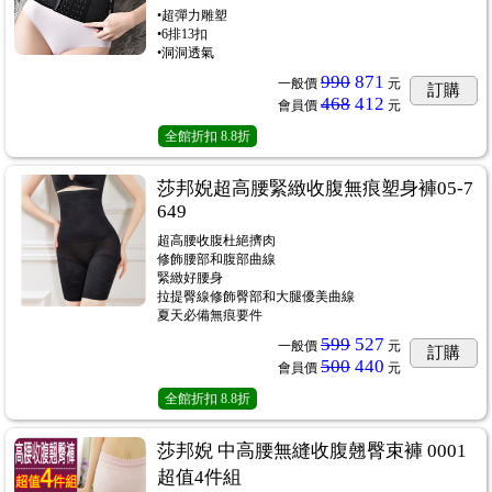
•超彈力雕塑
•6排13扣
•洞洞透氣
990
871
一般價
元
訂購
468
412
會員價
元
全館折扣
8.8折
莎邦婗超高腰緊緻收腹無痕塑身褲05-7
649
超高腰收腹杜絕擠肉
修飾腰部和腹部曲線
緊緻好腰身
拉提臀線修飾臀部和大腿優美曲線
夏天必備無痕要件
599
527
一般價
元
訂購
500
440
會員價
元
全館折扣
8.8折
莎邦婗 中高腰無縫收腹翹臀束褲 0001
超值4件組