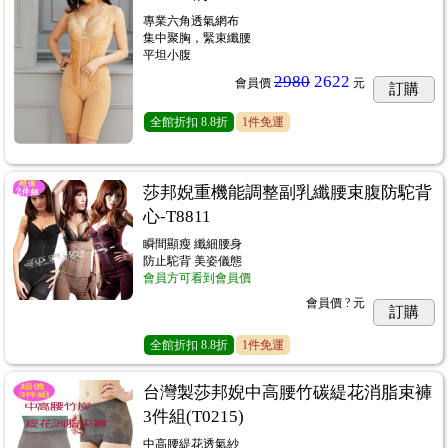
專業六角透氣網布
集中聚胸，緊束纖腰
平坦小腹
2980
2622
會員價
元
訂購
全館折扣
8.8折
1件免運
莎邦婗重機能調整副乳纖腰束腹防駝背
心-T8811
瞬間顯瘦 纖細腰身
防止駝背 美姿儀態
會員方可看到會員價
會員價
? 元
訂購
全館折扣
8.8折
1件免運
台灣製莎邦婗中高腰竹碳緹花消脂束褲
3件組(T0215)
中高腰緹花透氣紗