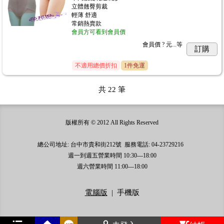
立體翹臀剪裁
輕薄 舒適
常銷熱賣款
會員方可看到會員價
會員價
? 元...
等
訂購
不適用總價折扣
1件免運
共
22
筆
版權所有 © 2012 All Rights Reserved
總公司地址: 台中市貴和街212號 服務電話: 04-23729216
週一到週五營業時間 10:30---18:00
週六營業時間 11:00---18:00
電腦版
|
手機版