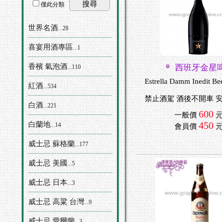
搜尋
僅此分類
世界名酒
...28
喜宴用酒專區
...1
香檳 氣泡酒
西班牙金星
...110
Estrella Damm Inedit Be
紅酒
...534
禁止酒駕 酒後不開車 
白酒
...221
600
一般價
450
白蘭地
...14
會員價
威士忌 蘇格蘭
...177
威士忌 美國
...5
威士忌 日本
...3
威士忌 高粱 台灣
...9
威士忌 愛爾蘭
...3