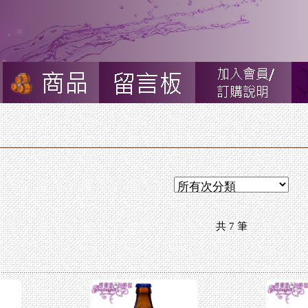
共
7
筆