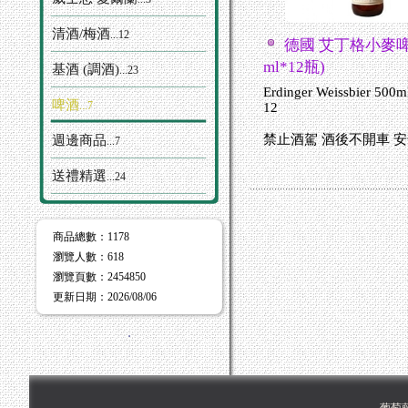
清酒/梅酒
...12
德國 艾丁格小麥啤酒
ml*12瓶)
基酒 (調酒)
...23
Erdinger Weissbier 500m
啤酒
...7
12
禁止酒駕 酒後不開車 
週邊商品
...7
送禮精選
...24
商品總數
：1178
瀏覽人數
：
618
瀏覽頁數
：
2454850
更新日期
：2026/08/06
．