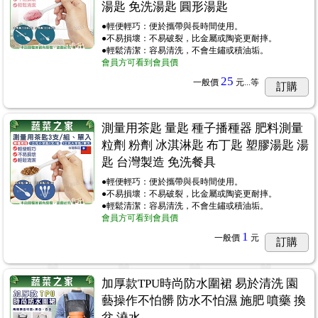
湯匙 免洗湯匙 圓形湯匙
●輕便輕巧：便於攜帶與長時間使用。
●不易損壞：不易破裂，比金屬或陶瓷更耐摔。
●輕鬆清潔：容易清洗，不會生鏽或積油垢。
會員方可看到會員價
25
一般價
元...
等
訂購
測量用茶匙 量匙 種子播種器 肥料測量
粒劑 粉劑 冰淇淋匙 布丁匙 塑膠湯匙 湯
匙 台灣製造 免洗餐具
●輕便輕巧：便於攜帶與長時間使用。
●不易損壞：不易破裂，比金屬或陶瓷更耐摔。
●輕鬆清潔：容易清洗，不會生鏽或積油垢。
會員方可看到會員價
1
一般價
元
訂購
加厚款TPU時尚防水圍裙 易於清洗 園
藝操作不怕髒 防水不怕濕 施肥 噴藥 換
盆 澆水