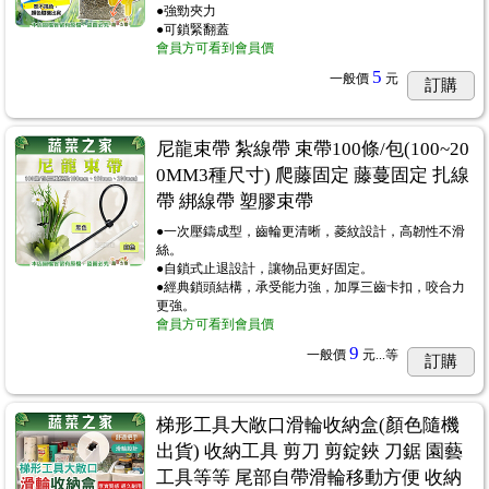
●強勁夾力
●可鎖緊翻蓋
會員方可看到會員價
5
一般價
元
訂購
尼龍束帶 紮線帶 束帶100條/包(100~20
0MM3種尺寸) 爬藤固定 藤蔓固定 扎線
帶 綁線帶 塑膠束帶
●一次壓鑄成型，齒輪更清晰，菱紋設計，高韌性不滑
絲。
●自鎖式止退設計，讓物品更好固定。
●經典鎖頭結構，承受能力強，加厚三齒卡扣，咬合力
更強。
會員方可看到會員價
9
一般價
元...
等
訂購
梯形工具大敞口滑輪收納盒(顏色隨機
出貨) 收納工具 剪刀 剪錠鋏 刀鋸 園藝
工具等等 尾部自帶滑輪移動方便 收納