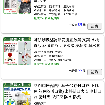
●高效防護：防水防油，透氣耐磨。
●精細工藝：細密縫線，不易脫線。
●時尚實用：立體剪裁，大容量口袋。
會員方可看到會員價
89
一般價
元
訂購
可移動吸盤調節花灑置放架 支架 水槍
置放 花灑置放，澆水器 澆花器 灑水器
●多方位大角度任意調節。
●即裝即用，旋轉式吸附。
●通用卡口、適配市面99%花灑。
會員方可看到會員價
55
一般價
元
訂購
雙齒輪咬合設計種子保存封口夾(不挑
色 顏色隨機出貨) 出料封口夾 防潮封口
器 密封夾 保鮮夾 防水 防潮
●加長夾口