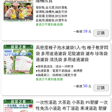
隨機出貨
發財瓶,金元寶,招好運氣
玻璃瓶,隨機色,鑰匙可掛
桌面擺,玄關放,財位加持
盆栽用,園藝裝,好運常在
會員方可看到會員價
18
一般價
元
訂購
高密度種子泡水濾袋5入/包 種子敷芽悶
袋 多用途過濾袋 尼龍濾袋 濾布 珍珠袋
過濾袋 清洗袋 多用途過濾袋
●簡單易清洗：清水一沖即淨
●包邊緊實：緊實不易脫線，耐擠壓
●抽繩束口：純棉收口繩更方便
會員方可看到會員價
50
一般價
元
訂購
一次性湯匙 大茶匙 小茶匙 PS塑膠 一次
性免洗小湯匙 布丁湯匙 果凍湯匙 塑膠