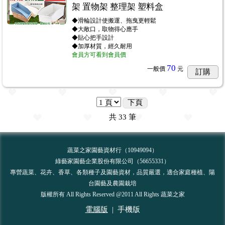
架 置物架 整理架 塑料盒
◆滑輪設計使搬運、拖曳更輕鬆
◆大敞口，取物得心應手
◆貼心把手設計
◆加厚材質，經久耐用
會員方可看到會員價
70
一般價
元
訂購
下頁
共
33
筆
蔬菜之家園藝資材行（10949094）
綠藝家園藝企業股份有限公司（56655331）
專營蔬菜、花卉、香草、各類種子及園藝資材，品質嚴選，適合家庭種植、陽
台園藝及農園栽培
版權所有 All Rights Reserved @2011 All Rights 蔬菜之家
電腦版
|
手機版