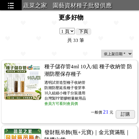
蔬菜之家 園藝資材種子批發供應
更多好物
下頁
共
33
筆
種子儲存管4ml 10入/組 種子收納管 防
潮防壓保存種子
透明試管造型種子收納管
防潮防壓延長種子發芽率
10入組細小種子分裝適用
台灣製PP塑膠輕量耐用品
會員方可看到會員價
21
一般價
元
訂購
發財瓶吊飾(瓶+元寶)｜金元寶滿瓶｜