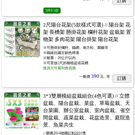
訂購
3
件
9.5折
2尺陽台花架(5款樣式可選) // 陽台架 花
架 長槽架 懸掛花架 欄杆花架 盆栽架 置
物架 多肉花架 陽台掛架 陽台花架
※可懸掛於欄杆、鐵網、南方松、圍籬等
※鐵線抗鏽古銅色烤漆
※耐重：20公斤以內
※可置放2尺的種植盆或花槽
會員方可看到會員價
390
一般價
元...
等
訂購
3*3雙層模組盆栽組合(4色可選) // 立體
盆栽、陽台盆栽、菜盆、草莓盆栽、天
台菜園、辦公室盆栽、室內盆栽、省空
間盆栽、蔬菜盆栽、花盆造景、庭院造
景、魚菜共生
✅榮獲2014德國紅點設計獎