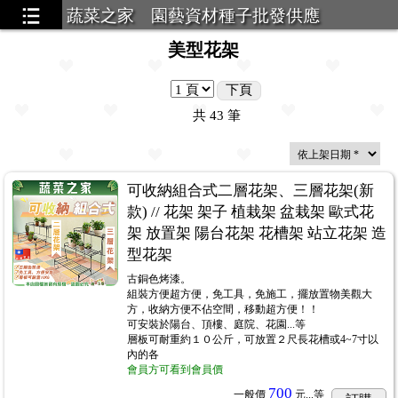
蔬菜之家 園藝資材種子批發供應
美型花架
下頁
共
43
筆
可收納組合式二層花架、三層花架(新
款) // 花架 架子 植栽架 盆栽架 歐式花
架 放置架 陽台花架 花槽架 站立花架 造
型花架
古銅色烤漆。
組裝方便超方便，免工具，免施工，擺放置物美觀大
方，收納方便不佔空間，移動超方便！！
可安裝於陽台、頂樓、庭院、花園...等
層板可耐重約１０公斤，可放置２尺長花槽或4~7寸以
內的各
會員方可看到會員價
700
一般價
元...
等