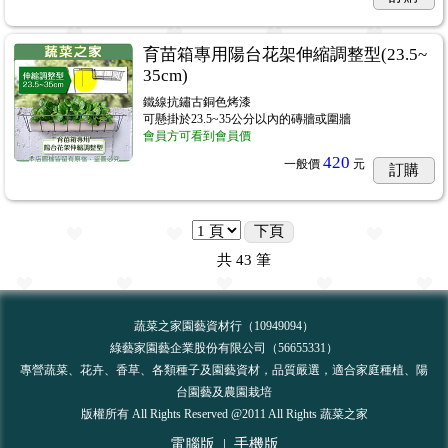
育苗箱專用陽台花架伸縮調整型(23.5~
35cm)
鐵線抗鏽古銅色烤漆
可懸掛於23.5~35公分以內的磚牆或圍牆
會員方可看到會員價
420
一般價
元
訂購
下頁
共
43
筆
蔬菜之家園藝資材行（10949094）
綠藝家園藝企業股份有限公司（56655331）
專營蔬菜、花卉、香草、各類種子及園藝資材，品質嚴選，適合家庭種植、陽
台園藝及農園栽培
版權所有 All Rights Reserved @2011 All Rights 蔬菜之家
電腦版
|
手機版