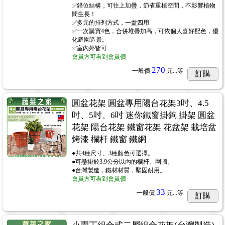
✅錯位結構，可往上加疊，節省重植空間，不影響植物
間生長！
✅多元的排列方式，一盆四用
✅一次購買4色，合併堆疊加高，可依個人喜好配色，優
化庭園造景。
✅室內外皆可
會員方可看到會員價
270
一般價
元...
等
訂購
圓盆花架 圓盆專用陽台花架3吋、4.5
吋、5吋、6吋 迷你鐵窗掛鉤 掛架 圓盆
花架 陽台花架 鐵窗花架 花盆架 栽培盆
烤漆 欄杆 鐵窗 鐵網
●共4種尺寸、3種顏色可選擇。
●可懸掛於3.9公分以內的欄杆、圍牆。
●台灣製造，鐵材材質，堅固耐用。
會員方可看到會員價
33
一般價
元...
等
訂購