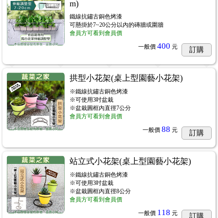
m)
鐵線抗鏽古銅色烤漆
可懸掛於7~20公分以內的磚牆或圍牆
會員方可看到會員價
400
一般價
元
訂購
拱型小花架(桌上型園藝小花架)
※鐵線抗鏽古銅色烤漆
※可使用3吋盆栽
※盆栽圓框內直徑7公分
會員方可看到會員價
88
一般價
元
訂購
站立式小花架(桌上型園藝小花架)
※鐵線抗鏽古銅色烤漆
※可使用3吋盆栽
※盆栽圓框內直徑8公分
會員方可看到會員價
118
一般價
元
訂購