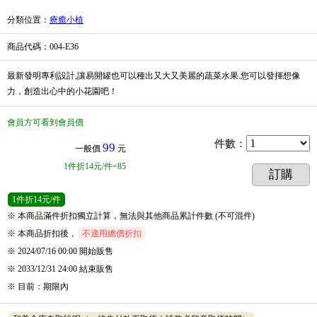
分類位置
：
療癒小植
商品代碼
：004-E36
最新發明專利設計,讓易開罐也可以種出又大又美麗的蔬菜水果.您可以發揮想像
力，創造出心中的小花園吧！
會員方可看到會員價
件數
：
99
一般價
元
1
件
折14元/件=85
訂購
1
件
折14元/件
※ 本商品滿件折扣獨立計算，無法與其他商品累計件數 (不可混件)
※ 本商品折扣後，
不適用總價折扣
※ 2024/07/16 00:00
開始販售
※ 2033/12/31 24:00
結束販售
※
目前
：
期限內