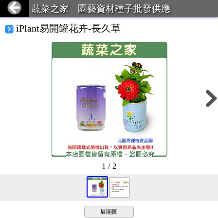
蔬菜之家 園藝資材種子批發供應
iPlant易開罐花卉-長久草
1 / 2
展開圖