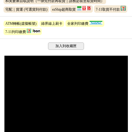
和美倉庫自取說明（一律先付款再取貨｜請務必留意取貨時間）
宅配｜貨運
(可選貨到付款)
ezShip超商取貨
7-11取貨不付款
ATM轉帳(虛擬帳號)
綠界線上刷卡
全家列印繳費
7-11列印繳費
加入到收藏匣