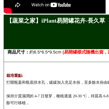
【蔬菜之家】iPlant易開罐花卉-長久草
商品尺寸：
約
6.5*6.5*9.5cm
(
易開罐樣式隨機出貨，
栽培重點:
打開瓶蓋和瓶底排水孔，緩緩加入充足水份，至多餘水份由
保持介質濕潤的 4-7 日發芽，種植適溫 20-30 °C，待苗高
餘可行移植，