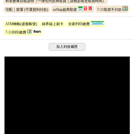
和美倉庫自取說明（一律先付款再取貨｜請務必留意取貨時間）
宅配｜貨運
(可選貨到付款)
ezShip超商取貨
7-11取貨不付款
ATM轉帳(虛擬帳號)
綠界線上刷卡
全家列印繳費
7-11列印繳費
加入到收藏匣