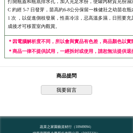
打開瓶蓋和瓶底排水孔，加入充足水份，使罐內材質充份濕潤，
C 約經 5-7 日發芽，苗高約6-8公分保留一株健壯之幼苗在
1 次 ，以促進側枝發展，性喜冷涼，忌高溫多濕，日照要
成後才可移置室內觀賞。
＊因電腦解析度不同，所以會與實品有色差，商品顏色以實
＊
商品一律不提供試用，一經拆封或使用，請恕無法提供退換
商品提問
我要留言
蔬菜之家園藝資材行（10949094）