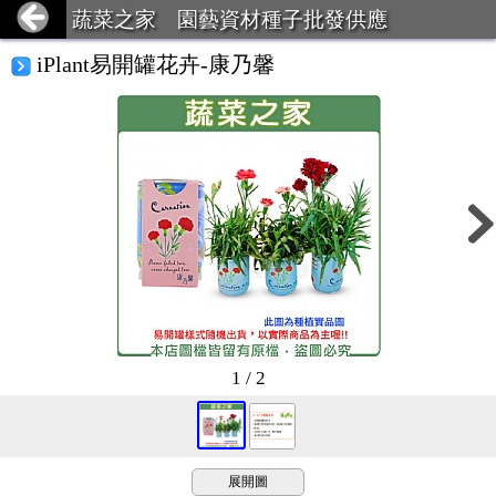
蔬菜之家 園藝資材種子批發供應
iPlant易開罐花卉-康乃馨
1 / 2
展開圖