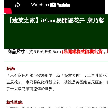
【蔬菜之家】iPlant易開罐花卉-康乃馨
商品尺寸：
約
6.5*6.5*9.5cm
(
易開罐樣式隨機出貨，
花語:
「永不褪色和永不變遷的愛」或「熱愛著你」，土耳其國花
生辰花」。康乃馨象徵母親之花，據說是美國維吉尼亞的一
了一束康乃馨而流傳於世界。
栽培重點: