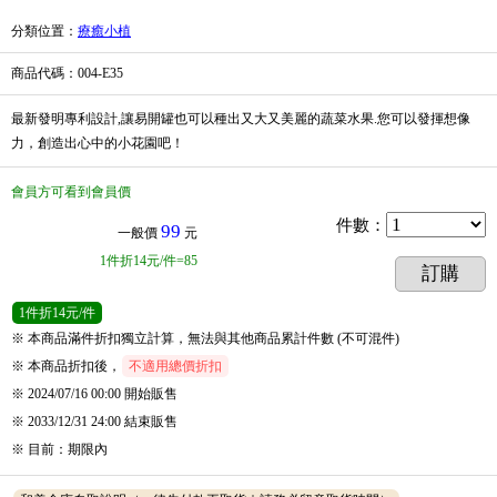
分類位置
：
療癒小植
商品代碼
：004-E35
最新發明專利設計,讓易開罐也可以種出又大又美麗的蔬菜水果.您可以發揮想像
力，創造出心中的小花園吧！
會員方可看到會員價
件數
：
99
一般價
元
1
件
折14元/件=85
訂購
1
件
折14元/件
※ 本商品滿件折扣獨立計算，無法與其他商品累計件數 (不可混件)
※ 本商品折扣後，
不適用總價折扣
※ 2024/07/16 00:00
開始販售
※ 2033/12/31 24:00
結束販售
※
目前
：
期限內