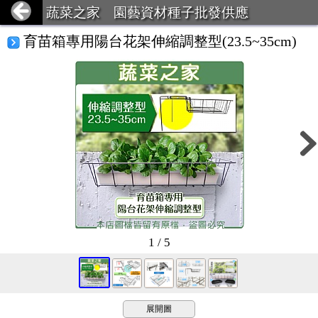
蔬菜之家 園藝資材種子批發供應
育苗箱專用陽台花架伸縮調整型(23.5~35cm)
1 / 5
展開圖