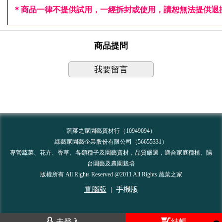
＊
商品一律不提供試用，一經拆封或使用，請恕無法提供退換
商品提問
我要留言
蔬菜之家園藝資材行（10949094）
綠藝家園藝企業股份有限公司（56655331）
專營蔬菜、花卉、香草、各類種子及園藝資材，品質嚴選，適合家庭種植、陽
台園藝及農園栽培
版權所有 All Rights Reserved @2011 All Rights 蔬菜之家
電腦版
|
手機版
未登入
結帳