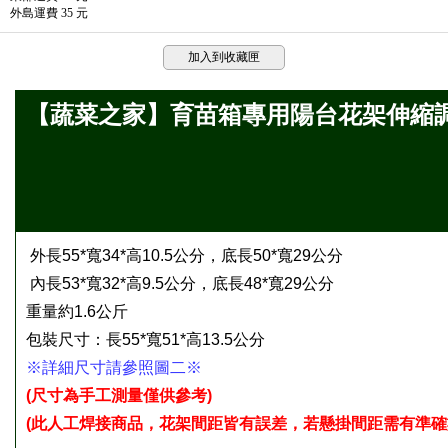
外島運費 35 元
加入到收藏匣
【蔬菜之家】育苗箱專用陽台花架伸縮調整型(
外長55*寬34*高10.5公分，底長50*寬29公分
內長53*寬32*高9.5公分，底長48*寬29公分
重量約1.6公斤
包裝尺寸：長55*寬51*高13.5公分
※詳細尺寸請參照圖二※
(尺寸為手工測量僅供參考)
(此
人工焊接商品，花架間距皆有誤差，若懸掛間距需有準確