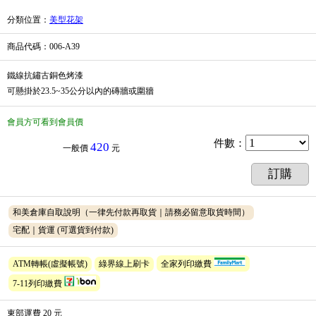
分類位置
：
美型花架
商品代碼
：006-A39
鐵線抗鏽古銅色烤漆
可懸掛於23.5~35公分以內的磚牆或圍牆
會員方可看到會員價
件數
：
420
一般價
元
訂購
和美倉庫自取說明（一律先付款再取貨｜請務必留意取貨時間）
宅配｜貨運
(可選貨到付款)
ATM轉帳(虛擬帳號)
綠界線上刷卡
全家列印繳費
7-11列印繳費
東部運費 20 元