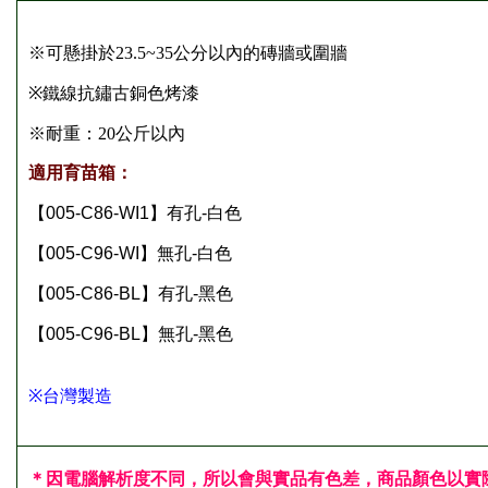
※
可懸掛於23.5~35公分以內的磚牆或圍牆
※
鐵線抗鏽古銅
色烤漆
※
耐重：20公斤以內
適用育苗箱：
【005-C86-WI1】有孔-白色
【005-C96-WI】無孔-白色
【005-C86-BL】有孔-黑色
【005-C96-BL】無孔-黑色
※
台灣製造
＊因電腦解析度不同，所以會與實品有色差，商品顏色以實