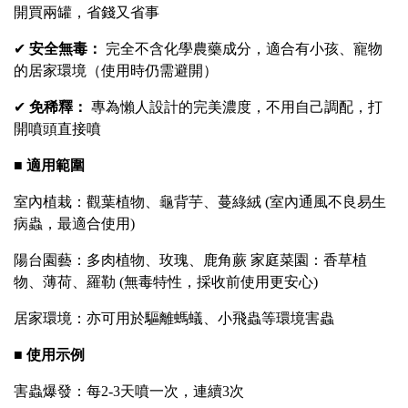
開買兩罐，省錢又省事
✔
安全無毒：
完全不含化學農藥成分，適合有小孩、寵物
的居家環境（使用時仍需避開）
✔
免稀釋：
專為懶人設計的完美濃度，不用自己調配，打
開噴頭直接噴
■
適用範圍
室內植栽：觀葉植物、龜背芋、蔓綠絨 (室內通風不良易生
病蟲，最適合使用)
陽台園藝：多肉植物、玫瑰、鹿角蕨 家庭菜園：香草植
物、薄荷、羅勒
(
無毒特性，採收前使用更安心)
居家環境：亦可用於驅離螞蟻、小飛蟲等環境害蟲
■
使用示例
害蟲爆發：每2-3天噴一次，連續3次