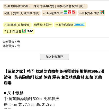
和美倉庫自取說明（一律先付款再取貨｜請務必留意取貨時間）
宅配｜貨運
(可選貨到付款)
ezShip超商取貨
7-11取貨不付款
ATM轉帳(虛擬帳號)
綠界線上刷卡
全家列印繳費
7-11列印繳費
東部運費 5 元
外島運費 7 元
加入到收藏匣
【蔬菜之家】植予 抗菌防蟲噴劑免稀釋噴罐 烯楊酸500cc濃
縮液
防蟲除菌劑 抗菌 除蟲 驅蟲 免登植保資材 細菌 真菌
病毒
■ 尺寸/規格
① 抗菌防蟲噴劑 500ml 免稀釋液
長: 9 cm 寬 : 7.5 cm 高
: 21.5 cm