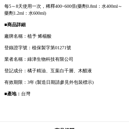
每5～8天使用一次，稀釋400~600倍(藥劑0.8ml：水400ml～
藥劑1.2ml：水600ml)
■
商品詳細
廠牌名稱：植予 烯楊酸
登錄證字號：植保製字第01271號
業者名稱：綠津生物科技有限公司
登記成分：橘子精油、互葉白千層、木醋液
有效期限：3年
(
製造日期請參見外包裝標示)
■
產地：
台灣