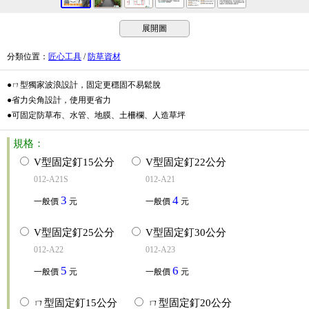
展開圖
分類位置
：
匠心工具
/
防草資材
●ㄇ型獨家波浪設計，固定更穩固不易鬆脫
●省力尖角設計，使用更省力
●可固定防草布、水管、地膜、土柵欄、人造草坪
規格：
V型固定釘15公分
V型固定釘22公分
012-A21S
012-A21
3
4
一般價
元
一般價
元
V型固定釘25公分
V型固定釘30公分
012-A22
012-A23
5
6
一般價
元
一般價
元
ㄇ型固定釘15公分
ㄇ型固定釘20公分