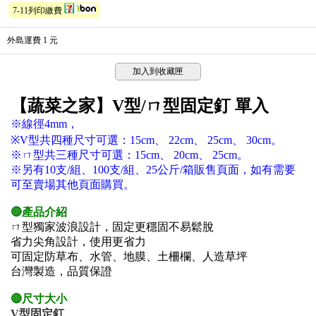
7-11列印繳費
外島運費 1 元
加入到收藏匣
【蔬菜之家】
V型/ㄇ型固定釘 單入
※線徑4mm，
※
V型共四種尺寸可選：15cm、 22cm
、
25cm、 30cm。
※ㄇ
型共三種尺寸可選：
15cm、 20cm
、
25cm。
※另有10支/組、
100支/組
、
25公斤/箱
販售頁面，如有需要
可至賣場其他頁面購買。
🔴產品介紹
ㄇ型
獨家波浪設計，固定更穩固不易鬆脫
省力尖角設計，使用更省力
可固定防草布、水管、地膜
、土柵欄、人造草坪
台灣製造，品質保證
🔴尺寸大小
V型固定釘