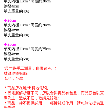
單支
內徑11cm
/ 高度約30cm
線徑4mm
單支重量約40g
🔹20cm
單支
內徑11cm
/ 高度約20cm
線徑4mm
單支重量約48g
🔹25cm
單支
內徑11cm
/ 高度約25cm
線徑4mm
單支重量約58g
(尺寸為手工測量，僅供參考。)
材質:鍍鋅鐵線
產地：台灣
＊商品所在地/出貨地:彰化
＊因電腦解析度不同，所以會與實品有色差，商品顏色以實
際為主，造成不便，敬請見諒喔!
＊商品一律不提供試用，一經拆封或使用，請恕無法提供退