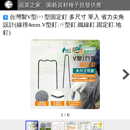
蔬菜之家 園藝資材種子批發供應
台灣製V型/ㄇ型固定釘 多尺寸 單入 省力尖角
設計(線徑4mm.V型釘.ㄇ型釘.鐵線釘.固定釘.地
釘)
1 / 6