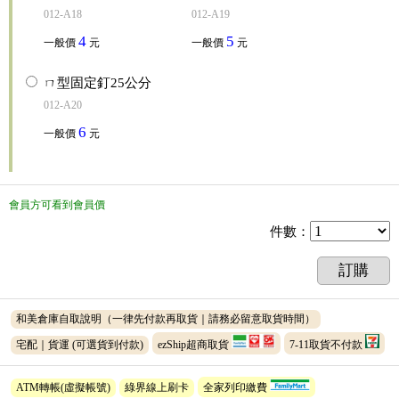
012-A18
012-A19
4
5
一般價
元
一般價
元
ㄇ型固定釘25公分
012-A20
6
一般價
元
會員方可看到會員價
件數
：
訂購
和美倉庫自取說明（一律先付款再取貨｜請務必留意取貨時間）
宅配｜貨運
(可選貨到付款)
ezShip超商取貨
7-11取貨不付款
ATM轉帳(虛擬帳號)
綠界線上刷卡
全家列印繳費