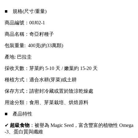
■ 規格(尺寸/重量)
商品編號：00J02-1
商品名稱：奇亞籽種子
包裝重量: 400克(約33萬顆)
產地: 巴拉圭
採收天數：芽菜約 5-10 天 / 嫩葉約 15-20 天
種植方式：適合水耕(芽菜)或土耕
保存方式：請密封冷藏或置於陰涼乾燥處
用途分類：食用、芽菜栽培、烘焙原料
■ 產品特性
✔
超級食物
：被譽為 Magic Seed，富含豐富的植物性 Omega
-3、蛋白質與纖維