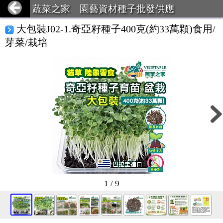
蔬菜之家 園藝資材種子批發供應
大包裝J02-1.奇亞籽種子400克(約33萬顆)食用/
芽菜/栽培
1 / 9