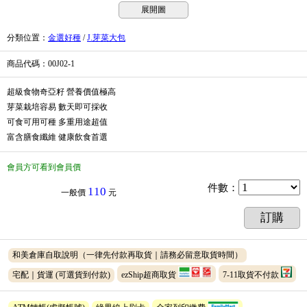
展開圖
分類位置
：
金選好種
/
J.芽菜大包
商品代碼
：00J02-1
超級食物奇亞籽 營養價值極高
芽菜栽培容易 數天即可採收
可食可用可種 多重用途超值
富含膳食纖維 健康飲食首選
會員方可看到會員價
件數
：
110
一般價
元
訂購
和美倉庫自取說明（一律先付款再取貨｜請務必留意取貨時間）
宅配｜貨運
(可選貨到付款)
ezShip超商取貨
7-11取貨不付款