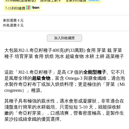
ATM轉帳(虛擬帳號)
綠界線上刷卡
全家列印繳費
7-11列印繳費
東部運費 4 元
外島運費 8 元
加入到收藏匣
大包裝J02-1.奇亞籽種子400克(約33萬顆) 食用 芽菜 栽 芽菜
種子 培育芽菜 食用 烘焙 泡水 超級食物 水耕 土耕 蔬菜種子
這款「J02-1.奇亞籽種子」是高 CP 值的
全能型種子
。它不只
是風靡全球的
超級食物
，富含 Omega-3 與膳食纖維，適合泡
水製作奇亞籽布丁或加入烘焙料理；更是極佳的「芽菜（Mi
crogreens）」種源。
其種子具有極強的親水性，遇水會形成凝膠狀，非常適合在
淺盤進行簡單的水耕栽培。只需短短 5-10 天，就能採收鮮
嫩的「奇亞籽芽菜」，口感清爽，營養密度極高，是製作生
菜沙拉或綠拿鐵的優質選擇。