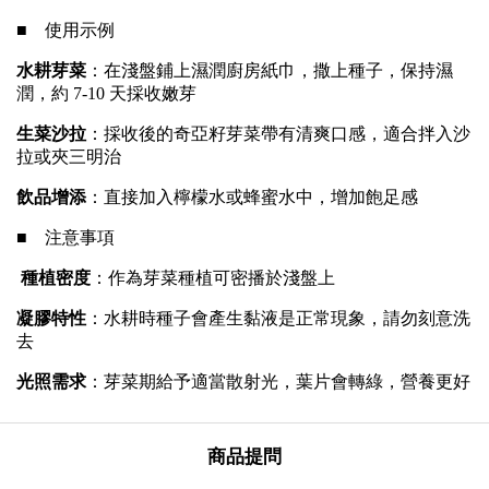
■ 使用示例
水耕芽菜
：在淺盤鋪上濕潤廚房紙巾，撒上種子，保持濕
潤，約 7-10 天採收嫩芽
生菜沙拉
：採收後的奇亞籽芽菜帶有清爽口感，適合拌入沙
拉或夾三明治
飲品增添
：直接加入檸檬水或蜂蜜水中，增加飽足感
■ 注意事項
種植密度
：作為芽菜種植可密播於淺盤上
凝膠特性
：水耕時種子會產生黏液是正常現象，請勿刻意洗
去
光照需求
：芽菜期給予適當散射光，葉片會轉綠，營養更好
商品提問