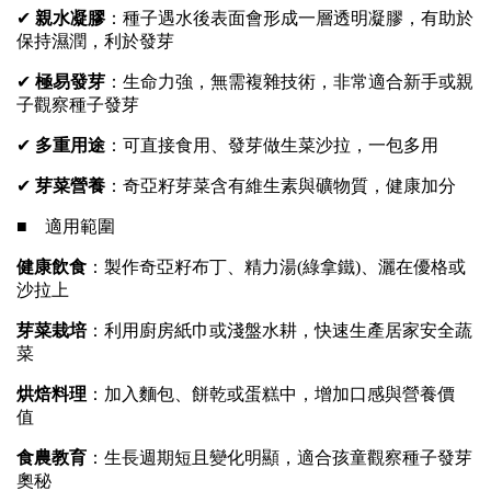
✔
親水凝膠
：種子遇水後表面會形成一層透明凝膠，有助於
保持濕潤，利於發芽
✔
極易發芽
：生命力強，無需複雜技術，非常適合新手或親
子觀察種子發芽
✔
多重用途
：可直接食用、發芽做生菜沙拉，一包多用
✔
芽菜營養
：奇亞籽芽菜含有維生素與礦物質，健康加分
■ 適用範圍
健康飲食
：製作奇亞籽布丁、精力湯(綠拿鐵)、灑在優格或
沙拉上
芽菜栽培
：利用廚房紙巾或淺盤水耕，快速生產居家安全蔬
菜
烘焙料理
：加入麵包、餅乾或蛋糕中，增加口感與營養價
值
食農教育
：生長週期短且變化明顯，適合孩童觀察種子發芽
奧秘