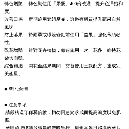
轉色增艷： 轉色期使用「果優」400倍澆灌，提升色澤飽和
度。
改善口感： 定期施用套組產品，透過有機質提升蔬果自然
風味。
防止落果： 於雨季或環境變動前使用「益果」強化蒂頭韌
性。
觀花增豔： 針對花卉植物，每週施用一次「花多」維持花
朵大而豔。
綜合施肥： 開花至結果期間，交替使用三款配方，達成完
美產量。
■ 產地:台灣
■ 注意事項
請嚴格遵守稀釋倍數，切勿因急於求成而提高濃度以免肥
傷。
葉噴施肥建議於清晨或傍晚進行，避免高溫日照導致葉片