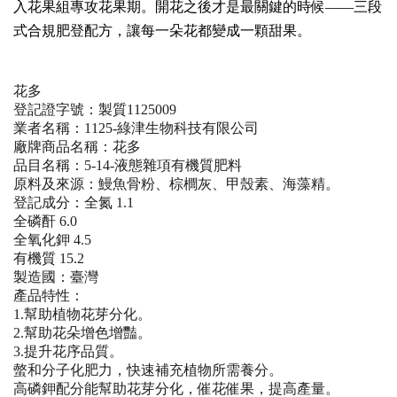
入花果組專攻花果期。開花之後才是最關鍵的時候——三段
式合規肥登配方，讓每一朵花都變成一顆甜果。
花多
登記證字號：製質1125009
業者名稱：1125-綠津生物科技有限公司
廠牌商品名稱：花多
品目名稱：5-14-液態雜項有機質肥料
原料及來源：鰻魚骨粉、棕櫚灰、甲殼素、海藻精。
登記成分：全氮 1.1
全磷酐 6.0
全氧化鉀 4.5
有機質 15.2
製造國：臺灣
產品特性：
1.幫助植物花芽分化。
2.幫助花朵增色增豔。
3.提升花序品質。
螫和分子化肥力，快速補充植物所需養分。
高磷鉀配分能幫助花芽分化，催花催果，提高產量。