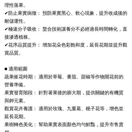
理性落果。
✔防止果實病徵： 預防果實黑心、軟心現象，提升收成後的
耐儲運性。
✔極速分子吸收： 螯合技術讓養分不必經過長時間轉化，直
接滲透植株。
✔花序品質提升： 增加花朵色彩飽和度，延長花期並提升觀
賞品質。
■ 適用範圍
蔬果催花時期： 適用於草莓、番茄、甜椒等作物開花前的
營養準備。
果實發育階段： 針對著果後的膨大期，提供關鍵的有機質
與鉀元素。
觀賞花卉養護： 適用於玫瑰、九重葛、梔子花等，增色並
延長花期。
果樹轉色美化： 幫助果實表面顏色均勻鮮豔，提升市售賣