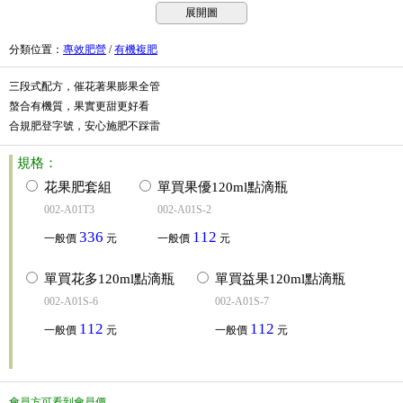
展開圖
分類位置
：
專效肥營
/
有機複肥
三段式配方，催花著果膨果全管
螯合有機質，果實更甜更好看
合規肥登字號，安心施肥不踩雷
規格：
花果肥套組
單買果優120ml點滴瓶
002-A01T3
002-A01S-2
336
112
一般價
元
一般價
元
單買花多120ml點滴瓶
單買益果120ml點滴瓶
002-A01S-6
002-A01S-7
112
112
一般價
元
一般價
元
會員方可看到會員價