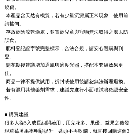
燒傷。
本產品含天然有機質，若有少量沉澱屬正常現象，使用前
請搖勻。
存放於陰涼乾燥處，並置於兒童與寵物無法取得之處以防
誤食。
肥料登記證字號完整標示，合法合規，請安心選購與刊
登。
開花期後建議增加通風與適度光照，搭配本套組效果更
佳。
商品一律不提供試用，拆封或使用後請恕無法辦理退換。
若有混用其他藥劑需求，建議先進行小面積試噴確認安全
性。
■ 購買建議
很多人從5入成長組開始用，用完花多、果優、益果之後發
現草莓著果率明顯提升，蒂頭不再軟爛，就直接回購這個3