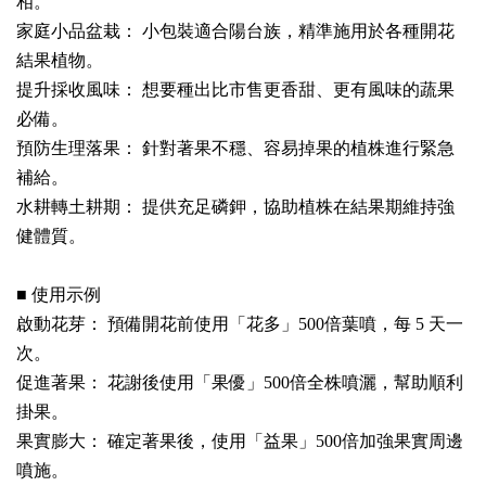
相。
家庭小品盆栽： 小包裝適合陽台族，精準施用於各種開花
結果植物。
提升採收風味： 想要種出比市售更香甜、更有風味的蔬果
必備。
預防生理落果： 針對著果不穩、容易掉果的植株進行緊急
補給。
水耕轉土耕期： 提供充足磷鉀，協助植株在結果期維持強
健體質。
■ 使用示例
啟動花芽： 預備開花前使用「花多」500倍葉噴，每 5 天一
次。
促進著果： 花謝後使用「果優」500倍全株噴灑，幫助順利
掛果。
果實膨大： 確定著果後，使用「益果」500倍加強果實周邊
噴施。