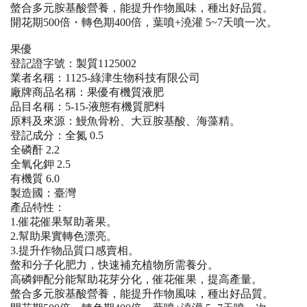
螫合多元胺基酸營養，能提升作物風味，種出好品質。
開花期500倍・轉色期400倍，葉噴+澆灌 5~7天噴一次。
果優
登記證字號：製質1125002
業者名稱：1125-綠津生物科技有限公司
廠牌商品名稱：果優有機質液肥
品目名稱：5-15-液態有機質肥料
原料及來源：鰻魚骨粉、大豆胺基酸、海藻精。
登記成分：全氮 0.5
全磷酐 2.2
全氧化鉀 2.5
有機質 6.0
製造國：臺灣
產品特性：
1.催花催果幫助著果。
2.幫助果實轉色漂亮。
3.提升作物品質口感賣相。
螫和分子化肥力，快速補充植物所需養分。
高磷鉀配分能幫助花芽分化，催花催果，提高產量。
螫合多元胺基酸營養，能提升作物風味，種出好品質。