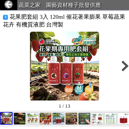
蔬菜之家 園藝資材種子批發供應
花果肥套組 3入 120ml 催花著果膨果 草莓蔬果
花卉 有機質液肥 台灣製
1 / 13