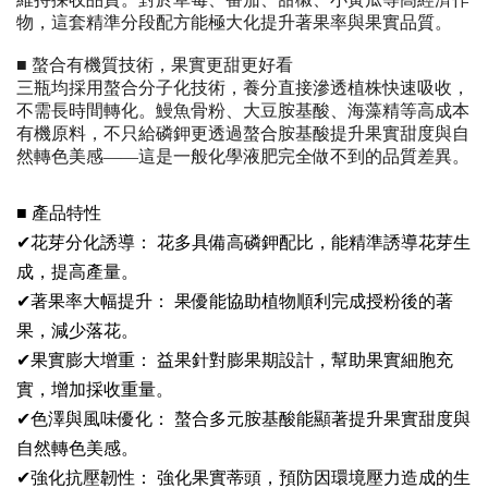
物，這套精準分段配方能極大化提升著果率與果實品質。
■ 螯合有機質技術，果實更甜更好看
三瓶均採用螯合分子化技術，養分直接滲透植株快速吸收，
不需長時間轉化。鰻魚骨粉、大豆胺基酸、海藻精等高成本
有機原料，不只給磷鉀更透過螯合胺基酸提升果實甜度與自
然轉色美感——這是一般化學液肥完全做不到的品質差異。
■ 產品特性
✔花芽分化誘導： 花多具備高磷鉀配比，能精準誘導花芽生
成，提高產量。
✔著果率大幅提升： 果優能協助植物順利完成授粉後的著
果，減少落花。
✔果實膨大增重： 益果針對膨果期設計，幫助果實細胞充
實，增加採收重量。
✔色澤與風味優化： 螯合多元胺基酸能顯著提升果實甜度與
自然轉色美感。
✔強化抗壓韌性： 強化果實蒂頭，預防因環境壓力造成的生