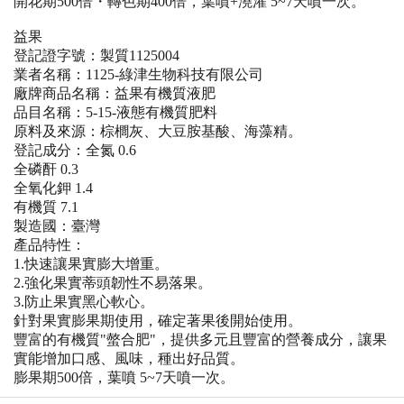
開花期500倍・轉色期400倍，葉噴+澆灌 5~7天噴一次。
益果
登記證字號：製質1125004
業者名稱：1125-綠津生物科技有限公司
廠牌商品名稱：益果有機質液肥
品目名稱：5-15-液態有機質肥料
原料及來源：棕櫚灰、大豆胺基酸、海藻精。
登記成分：全氮 0.6
全磷酐 0.3
全氧化鉀 1.4
有機質 7.1
製造國：臺灣
產品特性：
1.快速讓果實膨大增重。
2.強化果實蒂頭韌性不易落果。
3.防止果實黑心軟心。
針對果實膨果期使用，確定著果後開始使用。
豐富的有機質"螫合肥"，提供多元且豐富的營養成分，讓果
實能增加口感、風味，種出好品質。
膨果期500倍，葉噴 5~7天噴一次。