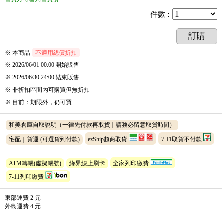
件數
：
訂購
※ 本商品
不適用總價折扣
※ 2026/06/01 00:00
開始販售
※ 2026/06/30 24:00
結束販售
※
非折扣區間內可購買但無折扣
※
目前
：
期限外
，
仍可買
和美倉庫自取說明（一律先付款再取貨｜請務必留意取貨時間）
宅配｜貨運
(可選貨到付款)
ezShip超商取貨
7-11取貨不付款
ATM轉帳(虛擬帳號)
綠界線上刷卡
全家列印繳費
7-11列印繳費
東部運費 2 元
外島運費 4 元