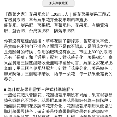
加入到收藏匣
【蔬菜之家】花果肥套組 120ml 3入｜催花著果膨果三段式
有機質液肥，草莓蔬果花卉全花果期精準施肥
催花肥、膨果肥、著果肥、草莓肥料、花果肥、有機質液
肥、螯合肥、台灣製肥料、防落果肥料
你有沒有這樣的困擾：草莓花開了卻掉落、番茄著果率低、
果實轉色不均勻不漂亮？問題不是你不認真，是開花之後才
是最關鍵的時候，你用的肥料沒有跟上。市面上80%的液肥
只有「長葉」和「通用」配方，對花芽分化、著果穩定、膨
果品質這三個關鍵階段毫無精準補給可言。蔬菜之家花果肥
套組，用三瓶合規肥登配方，針對「花芽分化→著果轉色→
膨果防落」三個精準階段，給每一朵花、每一顆果最需要的
養分。
■ 為什麼花果期需要三段式精準施肥？
一般催花肥只管開花，花謝後著果期沒有補給，果實就容易
掉落或轉色不漂亮。花果肥套組將花果期細分為三個階段：
預備開花期用花多誘導花芽分化，花謝後著果期用果優協助
順利著果與轉色，確定著果後膨果期用益果強化蒂頭韌性、
維持採收品質。對於草莓、番茄、甜椒、小黃瓜等高經濟作