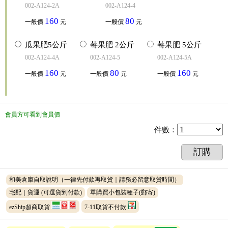
002-A124-2A
002-A124-4
160
80
一般價
元
一般價
元
瓜果肥5公斤
莓果肥 2公斤
莓果肥 5公斤
002-A124-4A
002-A124-5
002-A124-5A
160
80
160
一般價
元
一般價
元
一般價
元
會員方可看到會員價
件數
：
訂購
和美倉庫自取說明（一律先付款再取貨｜請務必留意取貨時間）
宅配｜貨運
(可選貨到付款)
單購買小包裝種子(郵寄)
ezShip超商取貨
7-11取貨不付款