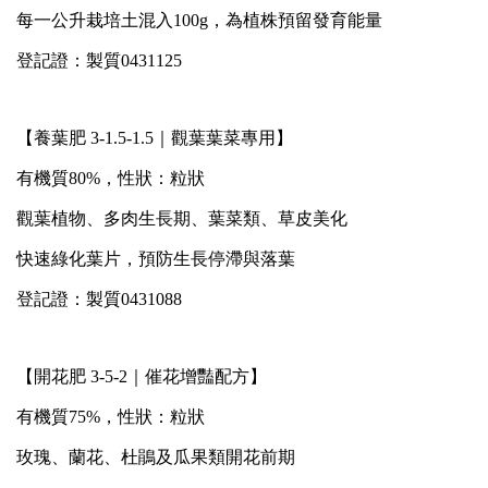
每一公升栽培土混入100g，為植株預留發育能量
登記證：製質0431125
【養葉肥 3-1.5-1.5｜觀葉葉菜專用】
有機質80%，性狀：粒狀
觀葉植物、多肉生長期、葉菜類、草皮美化
快速綠化葉片，預防生長停滯與落葉
登記證：製質0431088
【開花肥 3-5-2｜催花增豔配方】
有機質75%，性狀：粒狀
玫瑰、蘭花、杜鵑及瓜果類開花前期