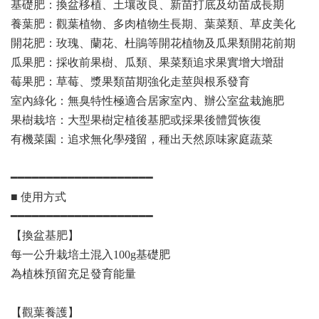
基礎肥：換盆移植、土壤改良、新苗打底及幼苗成長期
養葉肥：觀葉植物、多肉植物生長期、葉菜類、草皮美化
開花肥：玫瑰、蘭花、杜鵑等開花植物及瓜果類開花前期
瓜果肥：採收前果樹、瓜類、果菜類追求果實增大增甜
莓果肥：草莓、漿果類苗期強化走莖與根系發育
室內綠化：無臭特性極適合居家室內、辦公室盆栽施肥
果樹栽培：大型果樹定植後基肥或採果後體質恢復
有機菜園：追求無化學殘留，種出天然原味家庭蔬菜
━━━━━━━━━━━━━━━━━━━━
■ 使用方式
━━━━━━━━━━━━━━━━━━━━
【換盆基肥】
每一公升栽培土混入100g基礎肥
為植株預留充足發育能量
【觀葉養護】