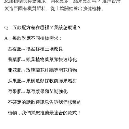
想讓植物長得更健康、開花更多、結果更甜嗎？ 選擇台灣
製造巨園有機質肥料，從土壤開始養出強健植株。
Q：五款配方差在哪裡？我該怎麼選？
A：每款對應不同植物需求：
基礎肥→換盆移植土壤改良
養葉肥→觀葉植物葉菜類快速綠化
開花肥→玫瑰蘭花杜鵑等開花植物
瓜果肥→果樹瓜類採收前膨果增甜
莓果肥→草莓漿果類苗期強化
不確定的話歡迎訊息告訴我們您種的
植物，我們幫您推薦最適合的款式！