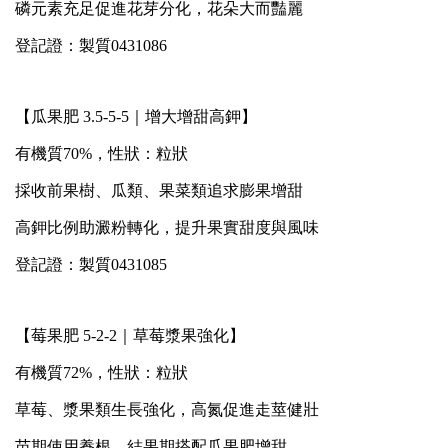
磷元素充足促進花芽分化，花朵大而豔麗
登記證：製質0431086
【瓜果肥 3.5-5-5｜增大增甜高鉀】
有機質70%，性狀：粒狀
採收前果樹、瓜類、果菜類追求膨果增甜
高鉀比例助澱粉轉化，提升果實甜度與風味
登記證：製質0431085
【莓果肥 5-2-2｜草莓漿果強化】
有機質72%，性狀：粒狀
草莓、漿果類生長強化，高氮促進走莖健壯
苗期使用養根，結果期搭配瓜果肥增甜