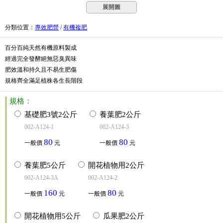
展開圖
分類位置
：
專效肥營
/
有機複肥
百分百純天然有機原料製成
經過完全發酵絕無惡臭異味
肥效溫和持久且不易生肥傷
規格齊全滿足植株各生長階段
規格：
基礎肥3號2公斤
養葉肥2公斤
002-A124-1
002-A124-3
80
80
一般價
元
一般價
元
養葉肥5公斤
開花植物用2公斤
002-A124-3A
002-A124-2
160
80
一般價
元
一般價
元
開花植物用5公斤
瓜果肥2公斤