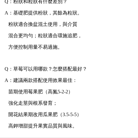
Q：粉狀和粒狀有什麼差別？
A：基礎肥提供粉狀，其餘為粒狀。
粉狀適合換盆混土使用，與介質
混合更均勻；粒狀適合環施追肥，
方便控制用量不易過施。
Q：草莓可以用哪款？怎麼搭配最好？
A：建議兩款搭配使用效果最佳：
苗期使用莓果肥（高氮5-2-2）
強化走莖與根系發育；
開花結果期改用瓜果肥（3.5-5-5）
高鉀增甜提升果實品質與風味。