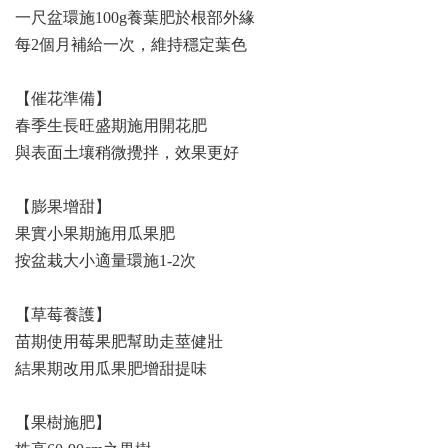
一尺盆環施100g養葉肥於根部外緣
每2個月補給一次，維持穩定葉色
【催花準備】
春季生長旺盛期施用開花肥
與表面土壤稍微攪拌，效果更好
【膨果增甜】
果實小果期施用瓜果肥
按盆栽大小適量環施1-2次
【草莓養護】
苗期使用莓果肥幫助走莖健壯
結果期改用瓜果肥增甜提味
【果樹施肥】