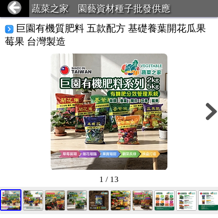
蔬菜之家 園藝資材種子批發供應
巨園有機質肥料 五款配方 基礎養葉開花瓜果
莓果 台灣製造
1 / 13