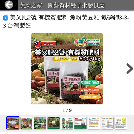
蔬菜之家 園藝資材種子批發供應
美又肥2號 有機質肥料 魚粉黃豆粕 氮磷鉀3-3-
3 台灣製造
1 / 9