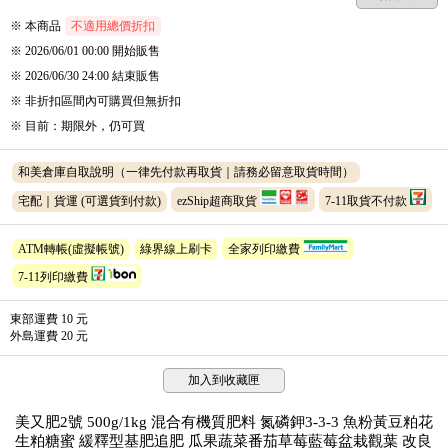
※ 本商品
不適用總價折扣
※ 2026/06/01 00:00
開始販售
※ 2026/06/30 24:00
結束販售
※
非折扣區間內可購買但無折扣
※
目前
：
期限外
，
仍可買
和美倉庫自取說明（一律先付款再取貨｜請務必留意取貨時間）
宅配｜貨運
(可選貨到付款)
ezShip超商取貨
7-11取貨不付款
ATM轉帳(虛擬帳號)
綠界線上刷卡
全家列印繳費
7-11列印繳費
東部運費 10 元
外島運費 20 元
加入到收藏匣
美又肥2號 500g/1kg 混合有機質肥料 氮磷鉀3-3-3 魚粉黃豆粕花
生粕糖蜜 緩釋型基肥追肥 瓜果蔬菜番茄草莓藍莓盆栽觀葉 改良