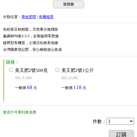
展開圖
分類位置
：
專效肥營
/
有機複肥
魚粉黃豆粕精製，天然養分無殘留
氮磷鉀均衡3-3-3，全期施用零肥傷
緩釋型有機質，土壤活化根系強健
台灣國產登記肥，安心種植放心收成
規格：
美又肥2號500克
美又肥2號1公斤
002-A148S
002-A148L
68
118
一般價
元
一般價
元
會員方可看到會員價
件數
：
訂購