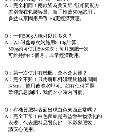
A：完全相同！兩款皆為美又肥2號相同配方，
差別僅在包裝容量。新手推薦500g試用，
多盆或菜園用戶選1kg更經濟實惠。
Q：一包500g大概可以用多久？
A：以5吋盆每次約施用8-10g計算，
500g約可使用50-60次；每月施肥一次
可維持約4-5個月，非常經濟耐用。
Q：第一次使用有機肥，會不會太難？
A：完全不難！只需將肥料淺埋於植株周圍
3-5cm，施用後澆水即可。如有任何問題
歡迎訊息詢問，我們24小時內回覆。
Q：有機質肥料表面出現白色東西正常嗎？
A：完全正常！白色菌絲是有益微生物活化的
表現，代表肥料品質良好，不影響肥效，
請安心使用。