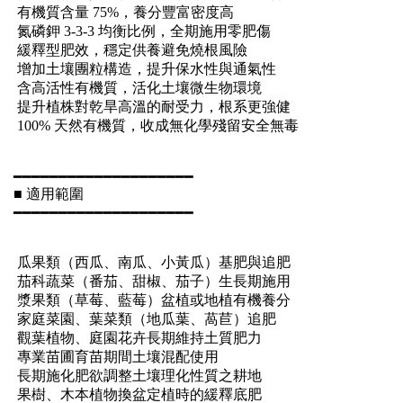
有機質含量 75%，養分豐富密度高
氮磷鉀 3-3-3 均衡比例，全期施用零肥傷
緩釋型肥效，穩定供養避免燒根風險
增加土壤團粒構造，提升保水性與通氣性
含高活性有機質，活化土壤微生物環境
提升植株對乾旱高溫的耐受力，根系更強健
100% 天然有機質，收成無化學殘留安全無毒
━━━━━━━━━━━━━━━━━━━━
■ 適用範圍
━━━━━━━━━━━━━━━━━━━━
瓜果類（西瓜、南瓜、小黃瓜）基肥與追肥
茄科蔬菜（番茄、甜椒、茄子）生長期施用
漿果類（草莓、藍莓）盆植或地植有機養分
家庭菜園、葉菜類（地瓜葉、萵苣）追肥
觀葉植物、庭園花卉長期維持土質肥力
專業苗圃育苗期間土壤混配使用
長期施化肥欲調整土壤理化性質之耕地
果樹、木本植物換盆定植時的緩釋底肥