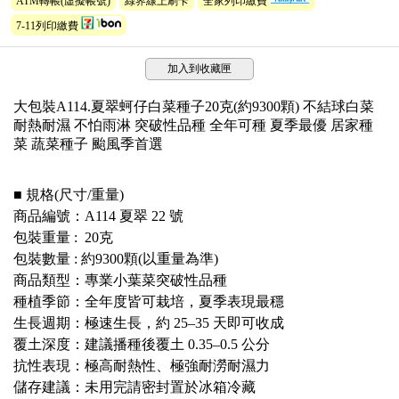
ATM轉帳(虛擬帳號)
綠界線上刷卡
全家列印繳費
7-11列印繳費
加入到收藏匣
大包裝A114.夏翠蚵仔白菜種子20克(約9300顆) 不結球白菜
耐熱耐濕 不怕雨淋 突破性品種 全年可種 夏季最優 居家種
菜 蔬菜種子 颱風季首選
■ 規格(尺寸/重量)
商品編號：A114 夏翠 22 號
包裝重量 : 20克
包裝數量 : 約9300顆(以重量為準)
商品類型：專業小葉菜突破性品種
種植季節：全年度皆可栽培，夏季表現最穩
生長週期：極速生長，約 25–35 天即可收成
覆土深度：建議播種後覆土 0.35–0.5 公分
抗性表現：極高耐熱性、極強耐澇耐濕力
儲存建議：未用完請密封置於冰箱冷藏