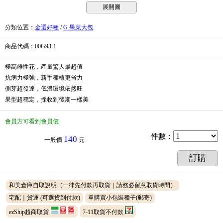
展開圖
分類位置
：
金選好種
/
G.果菜大包
商品代碼
：00G93-1
極高雌性花，產量驚人最超值
抗病力極強，新手種植更省力
側芽超發達，低溫環境依然旺
果型超穩定，採收到後期一樣美
會員方可看到會員價
件數
：
140
一般價
元
訂購
和美倉庫自取說明（一律先付款再取貨｜請務必留意取貨時間）
宅配｜貨運
(可選貨到付款)
單購買小包裝種子(郵寄)
ezShip超商取貨
7-11取貨不付款