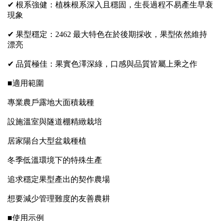
✔ 根系強健：植株根系深入且穩固，生長過程不易產生早衰
現象
✔ 果型穩定：2462 最大特色在於後期採收，果型依然維持
漂亮
✔ 品質極佳：果實色澤深綠，口感與品質皆屬上乘之作
■適用範圍
專業農戶露地大面積栽種
設施溫室與隧道棚精緻栽培
居家陽台大型盆栽種植
冬季低溫環境下的特殊生產
追求穩定果型產出的契作農場
想要減少管理難度的友善農耕
■使用示例