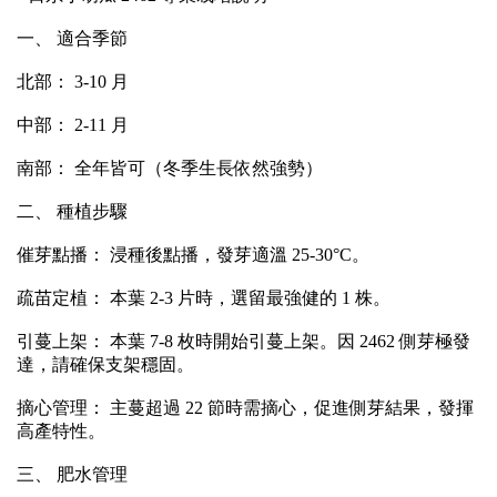
一、 適合季節
北部： 3-10 月
中部： 2-11 月
南部： 全年皆可（冬季生長依然強勢）
二、 種植步驟
催芽點播： 浸種後點播，發芽適溫 25-30°C。
疏苗定植： 本葉 2-3 片時，選留最強健的 1 株。
引蔓上架： 本葉 7-8 枚時開始引蔓上架。因 2462 側芽極發
達，請確保支架穩固。
摘心管理： 主蔓超過 22 節時需摘心，促進側芽結果，發揮
高產特性。
三、 肥水管理