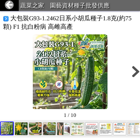
蔬菜之家 園藝資材種子批發供應
大包裝G93-1.2462日系小胡瓜種子1.8克(約75
顆) F1 抗白粉病 高雌高產
1 / 10