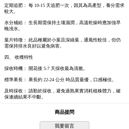
定期追肥： 每 10-15 天追肥一次，因其為高產型，養分需求
較大。
水分補給： 生長期需保持土壤濕潤，高溫乾燥時應加強早
晚澆水。
葉片特徵： 此品種屬於小葉且深綠葉，通風性較佳，但仍
需保持排水良好以避免病害。
四、 收穫特性
採收時機： 開花後 5-7 天採收最為清脆。
標準果長： 果長約 22-24 公分 時品質最優，口感極佳。
及時採收： 請勤於採收，避免過熟果實消耗植株體力，確
保連續結果不中斷。
商品提問
我要留言