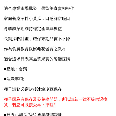
適合專業市場批發，果型筆直賣相極佳
家庭餐桌涼拌小黃瓜，口感鮮甜脆口
冬季缺菜期維持穩定產量與獲益
長期採收計畫，確保末期品質不下降
作為食農教育觀察雌花發育之教材
適合追求日系高品質果實的餐廳採購
■產地：台灣
■注意事項:
種子請務必密封後冰箱冷藏保存
種子因為有保存及發芽率問題，所以請恕一律不提供退換
貨，若您可以接受再下單喔!
■日系小胡瓜 2462 專業栽培說明