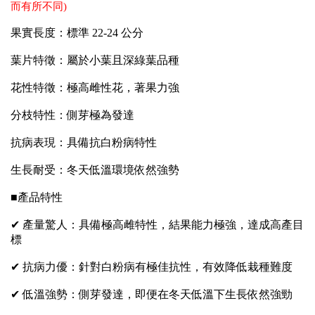
而有所不同)
果實長度：標準 22-24 公分
葉片特徵：屬於小葉且深綠葉品種
花性特徵：極高雌性花，著果力強
分枝特性：側芽極為發達
抗病表現：具備抗白粉病特性
生長耐受：冬天低溫環境依然強勢
■產品特性
✔ 產量驚人：具備極高雌特性，結果能力極強，達成高產目
標
✔ 抗病力優：針對白粉病有極佳抗性，有效降低栽種難度
✔ 低溫強勢：側芽發達，即便在冬天低溫下生長依然強勁