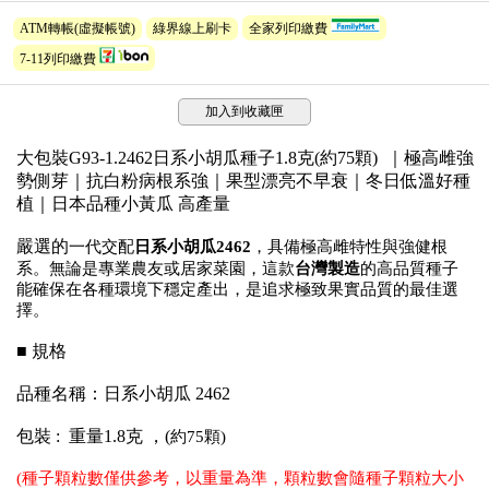
ATM轉帳(虛擬帳號)
綠界線上刷卡
全家列印繳費
7-11列印繳費
加入到收藏匣
大包裝G93-1.2462日系小胡瓜種子1.8克(約75顆) ｜極高雌強
勢側芽｜抗白粉病根系強｜果型漂亮不早衰｜冬日低溫好種
植｜日本品種小黃瓜 高產量
嚴選的
一代交配
日系小胡瓜2462
，具備極高雌特性與強健根
系。無論是專業農友或居家菜園，這款
台灣製造
的高品質種子
能確保在各種環境下穩定產出，是追求極致果實品質的最佳選
擇。
■ 規格
品種名稱：日系小胡瓜 2462
包裝 : 重量1.8克 ，(
約
75顆)
(種子顆粒數僅供參考，以重量為準，顆粒數會隨種子顆粒大小