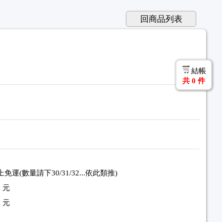
回商品列表
結帳
共
0
件
免運(數量請下30/31/32...依此類推)
 元
 元