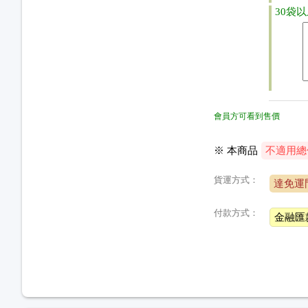
30袋
會員方可看到售價
※ 本商品
不適用總
貨運方式：
達免運
付款方式：
金融匯