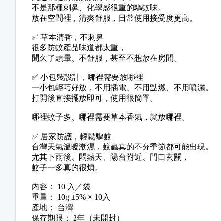
不是那種刺鼻、化學感很重的驅蚊味。
放在空間裡，清爽舒服，日常使用接受度更高。
✅ 草本清香，不刺鼻
很多防蚊產品味道都太重，
聞久了頭暈、不舒服，甚至不想放在房間。
✅ 小包裝設計，哪裡需要放哪裡
一小包輕巧好放，不用插電、不用點燃、不用噴灑。
打開後直接擺放即可，使用很簡單。
哪裡蚊子多、哪裡需要草本香氣，就放哪裡。
✅ 居家防護，輕鬆驅蚊
台灣天氣溫暖潮濕，蚊蟲真的不分季節都可能出現。
尤其下雨後、悶熱天、陽台附近、門口玄關，
蚊子一多真的很煩。
內容： 10 入／袋
重量： 10g ±5% × 10入
產地： 台灣
保存期限： 2年（未開封）