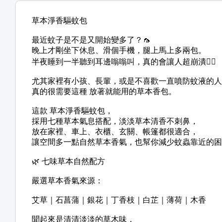
草本淨香驅蚊包
最近蚊子是不是又開始變多了？🦟
晚上才剛坐下休息、滑個手機，腿上馬上多兩包。
半夜睡到一半聽到耳邊嗡嗡叫，真的會讓人超崩潰😵‍💫
尤其家裡有小孩、長輩，或是不喜歡一直噴防蚊液的人
真的很需要這種 放著就能用的草本香包。
這款 草本淨香驅蚊包，
採用七種草本氣息搭配，淡淡草本清香不刺鼻，
放在家裡、車上、衣櫃、玄關、帳篷都很適合，
讓空間多一點自然草本香氣，也幫你減少蚊蟲靠近的困
🌿 七味草本自然配方
嚴選草本香氣來源：
艾草｜石菖蒲｜銀花｜丁香枝｜白芷｜薄荷｜木香
聞起來是清清淡淡的草木味，