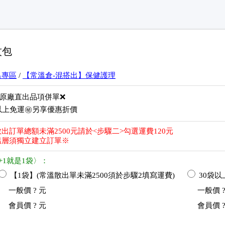
蚊包
出專區
/
【常溫倉-混搭出】保健護理
與原廠直出品項併單❌
袋以上免運㊙️另享優惠折價
出訂單總額未滿2500元請於<步驟二>勾選運費120元
溫層須獨立建立訂單※
+1就是1袋〉：
【1袋】(常溫散出單未滿2500須於步驟2填寫運費)
30袋以上
一般價
? 元
一般價
?
會員價
? 元
會員價
?