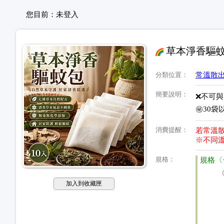
您目前：
未登入
草本淨香驅
分類位置
：
常溫散
簡要說明
：
❌不可
㊙️30
消費提醒
：
若常溫散
※不同
規格
：
規格〈
加入到收藏匣