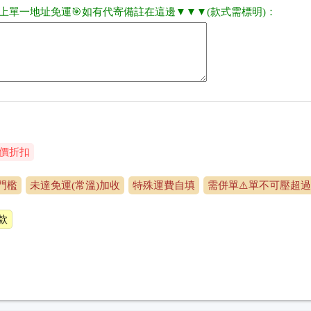
以上單一地址免運🎯如有代寄備註在這邊▼▼▼(款式需標明)：
價折扣
門檻
未達免運(常溫)加收
特殊運費自填
需併單⚠️單不可壓超過
款