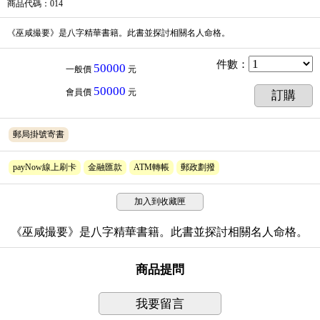
商品代碼
：014
《巫咸撮要》是八字精華書籍。此書並探討相關名人命格。
件數
：
50000
一般價
元
50000
會員價
元
訂購
郵局掛號寄書
payNow線上刷卡
金融匯款
ATM轉帳
郵政劃撥
加入到收藏匣
《巫咸撮要》是八字精華書籍。此書並探討相關名人命格。
商品提問
我要留言