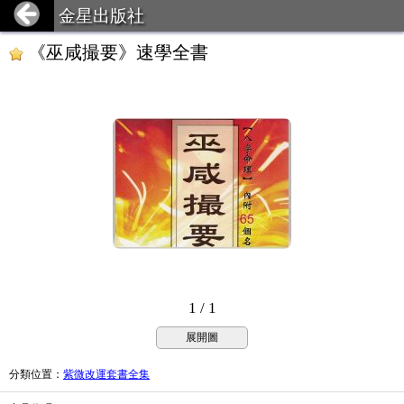
金星出版社
《巫咸撮要》速學全書
1 / 1
展開圖
分類位置
：
紫微改運套書全集