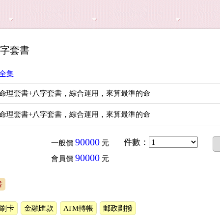
八字套書
全集
命理套書+八字套書，綜合運用，來算最準的命
命理套書+八字套書，綜合運用，來算最準的命
90000
件數
：
一般價
元
90000
會員價
元
書
上刷卡
金融匯款
ATM轉帳
郵政劃撥