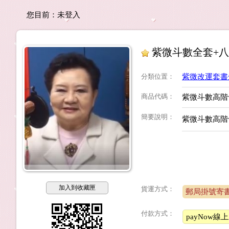
您目前：
未登入
紫微斗數全套+
分類位置
：
紫微改運套書
商品代碼
：
紫微斗數高階
簡要說明
：
紫微斗數高階
加入到收藏匣
貨運方式：
郵局掛號寄
付款方式：
payNow線