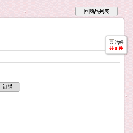
回商品列表
結帳
共
0
件
訂購