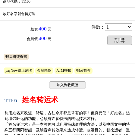
商品代碼
：T1105
改好名字就會轉好運
件數
：
400
一般價
元
400
會員價
元
訂購
郵局掛號寄書
payNow線上刷卡
金融匯款
ATM轉帳
郵政劃撥
加入到收藏匣
姓名转运术
T1105
利用姓名来改运、转运，古往今来都是常有的事！但真要使「好姓名」达
到增强旺运的功能，必须有许多特殊的转运技术才行。
「姓名转运术」是一本教你可以利用特殊命理的方法，以及中国文字的特
殊五行阴阳智能，及纳音声转效果来达成转运、改运目的。替改运者，重