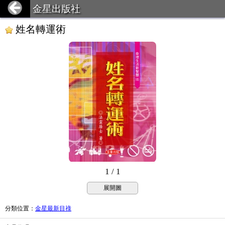
金星出版社
姓名轉運術
1 / 1
展開圖
分類位置
：
金星最新目祿