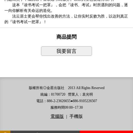
这本『读书考试一把罩』，会把『读书、考试』时所遇到的问题，逐
一向你解析有关命运的造化。
法云居士更会帮你找出改善的方法，让你实时反败为胜，以达到真正
的『读书考试一把罩』！
商品提問
我要留言
版權所有◎金星出版社 2013 All Rights Reserved
統編：81700720 營業人：袁光明
電話：886-2-23626655●886-9105226507
服務時間09:00~17:30
電腦版
|
手機版