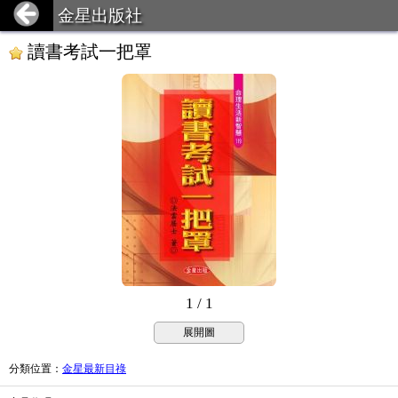
金星出版社
讀書考試一把罩
1 / 1
展開圖
分類位置
：
金星最新目祿