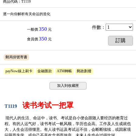
商品代碼
：T1119
逐一向你解析有关命运的造化
件數
：
350
一般價
元
350
會員價
元
訂購
郵局掛號寄書
payNow線上刷卡
金融匯款
ATM轉帳
郵政劃撥
加入到收藏匣
读书考试一把罩
T1119
现代人的生活、命运中，读书、考试是自小便会跟随人要经历的教育过
程。有的人运气好，读书考试一帆风顺，学历也会高。工作及人生成就也
大，人生会活得惬意。有人读书运及考试运不佳，会断断续续，或因家境
问题而失学，或自己不喜欢念书而放弃。未来人生也会过得坎坷。