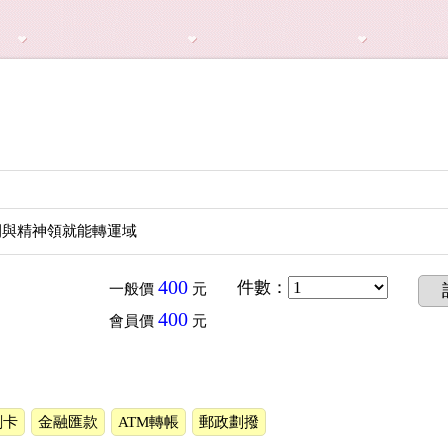
間與精神領就能轉運域
400
件數
：
一般價
元
400
會員價
元
刷卡
金融匯款
ATM轉帳
郵政劃撥