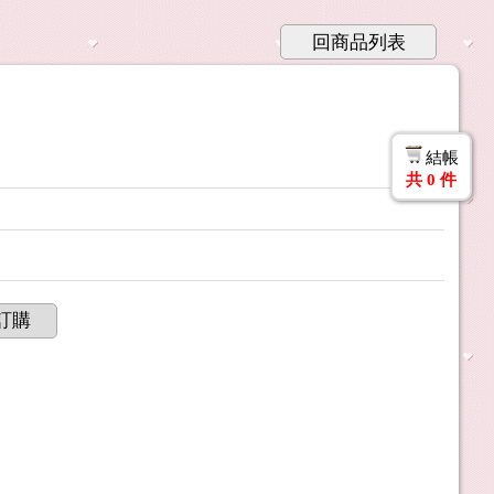
回商品列表
結帳
共
0
件
訂購