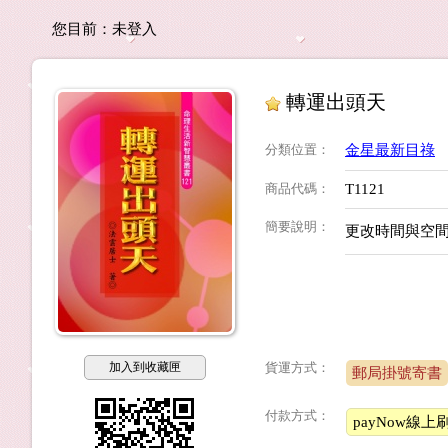
您目前：
未登入
轉運出頭天
分類位置
：
金星最新目祿
商品代碼
：
T1121
簡要說明
：
更改時間與空
加入到收藏匣
貨運方式：
郵局掛號寄書
付款方式：
payNow線上