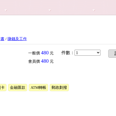
叢書
/
賺錢及工作
480
件數
：
一般價
元
480
會員價
元
刷卡
金融匯款
ATM轉帳
郵政劃撥