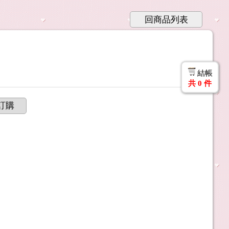
回商品列表
結帳
共
0
件
訂購