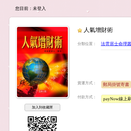
您目前：
未登入
人氣增財術
分類位置
：
法雲居士命理
貨運方式：
郵局掛號寄書
付款方式：
payNow線上
加入到收藏匣