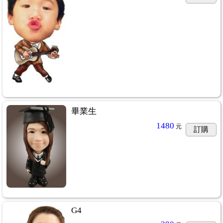
畢業生
1480
元
訂購
G4