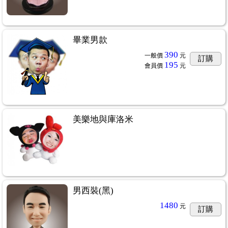
畢業男款
390
一般價
元
訂購
195
會員價
元
美樂地與庫洛米
男西裝(黑)
1480
元
訂購