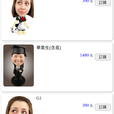
390
元
訂購
畢業生(含底)
1480
元
訂購
G1
390
元
訂購