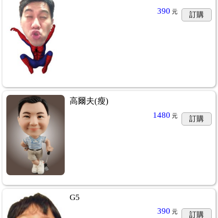
390
元
訂購
高爾夫(瘦)
1480
元
訂購
G5
390
元
訂購