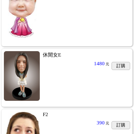
休閒女E
1480
元
訂購
F2
390
元
訂購