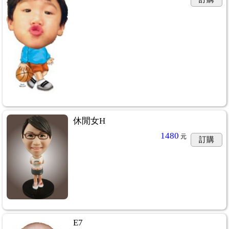
休閒女H
1480
元
訂購
E7