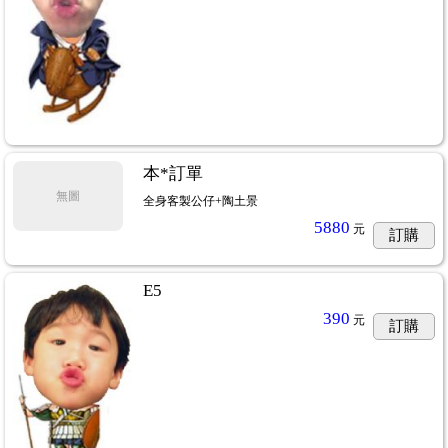
本*訂單
無圖
全身客製公仔+陶土景
5880
元
訂購
E5
390
元
訂購