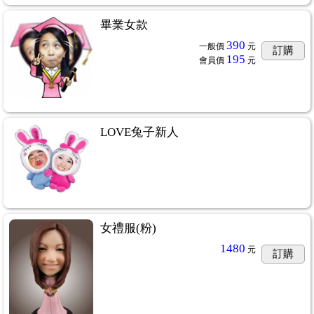
畢業女款
390
一般價
元
訂購
195
會員價
元
LOVE兔子新人
女禮服(粉)
1480
元
訂購