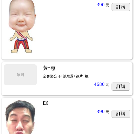
390
元
訂購
黃*惠
無圖
全客製公仔+紙雕景+銅片+框
4680
元
訂購
E6
390
元
訂購