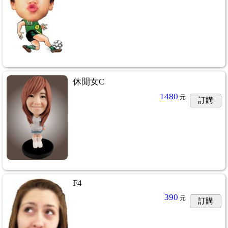
休閒女C
1480
元
訂購
F4
390
元
訂購