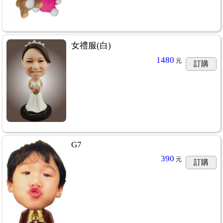
女禮服(白)
1480
元
訂購
G7
390
元
訂購