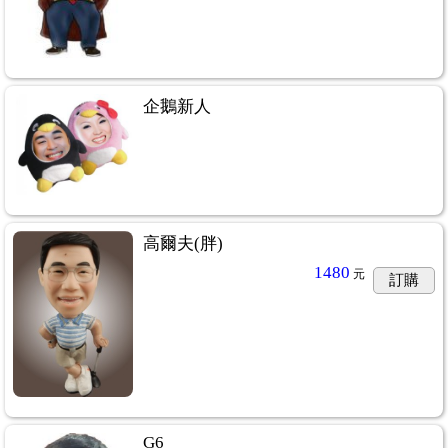
企鵝新人
高爾夫(胖)
1480
元
訂購
G6