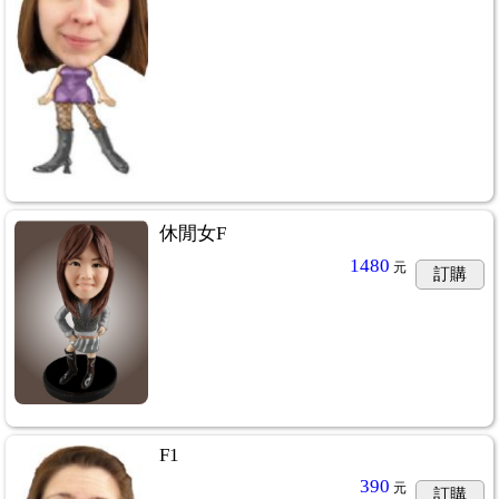
休閒女F
1480
元
訂購
F1
390
元
訂購