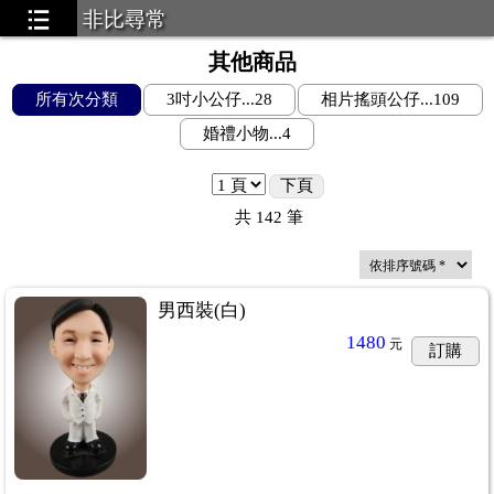
非比尋常
其他商品
所有次分類
3吋小公仔...28
相片搖頭公仔...109
婚禮小物...4
下頁
共
142
筆
男西裝(白)
1480
元
訂購