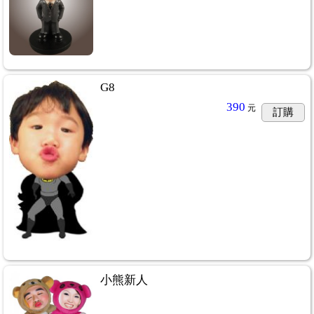
G8
390
元
訂購
小熊新人