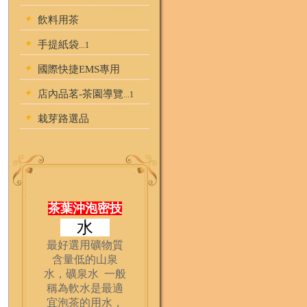
飲料用茶
手提紙袋
...1
國際快捷EMS專用
店內品茗-茶園導覽
...1
栽芽路選品
茶葉沖泡密技
水
最好選用礦物質
含量低的山泉
水，礦泉水 一般
稱為軟水是最適
宜泡茶的用水，