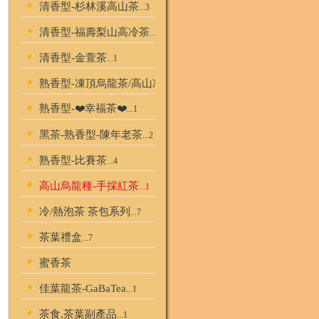
清香型-杉林溪高山茶
...3
清香型-福壽梨山高冷茶
...1
清香型-金萱茶
...1
熟香型-凍頂烏龍茶/高山凍頂/炭焙烏龍
...4
熟香型-❤️幸福茶❤️
...1
黑茶-熟香型-陳年老茶
...2
熟香型-比賽茶
...4
高山烏龍種-手採紅茶
...1
冷/熱泡茶 茶包系列
...7
茶葉禮盒
...7
蜜香茶
佳葉龍茶-GaBaTea
...1
茶食,茶葉副產品
...1