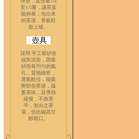
球形，置壺量1/4
至1/5量，讓茶葉
能伸展，泡出來
的茶湯，香氣較
能上揚。
壺具
採用 手工紫砂壺
或朱泥壺，因紫
砂壺有均勻的氣
孔，質地緻密，
透氣較佳，能吸
附部份茶湯，蘊
蓄茶味，且導熱
緩慢，不致燙
手，泡出之茶
湯，也比磁器甘
醇順口。