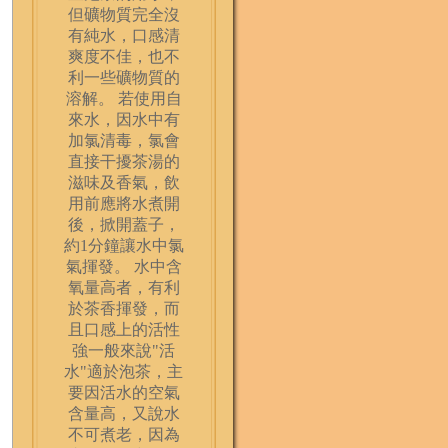
但礦物質完全沒
有純水，口感清
爽度不佳，也不
利一些礦物質的
溶解。 若使用自
來水，因水中有
加氯清毒，氯會
直接干擾茶湯的
滋味及香氣，飲
用前應將水煮開
後，掀開蓋子，
約1分鐘讓水中氯
氣揮發。 水中含
氧量高者，有利
於茶香揮發，而
且口感上的活性
強一般來說"活
水"適於泡茶，主
要因活水的空氣
含量高，又說水
不可煮老，因為