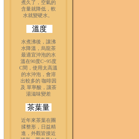
煮久了，空氣的
含量就降低，軟
水就變硬水。
溫度
水煮沸後，讓沸
水降溫，烏龍茶
最適宜沖泡的水
溫在90度C~95度
C間，使用太高溫
的水沖泡，會溶
出較多的 咖啡因
及 單寧酸，讓茶
湯滋味變差
茶葉量
近年來茶葉在團
揉整形，日益精
進，外觀皆接近