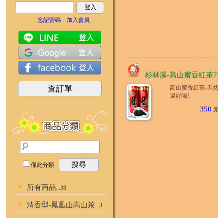
登入
忘記密碼
加入會員
杉林溪-高山蜜香紅茶7
查訂單
高山蜜香紅茶-天
還好喝!
350
元.
搜尋
僅此分類
所有商品
...38
清香型-鳳凰山高山茶
...3