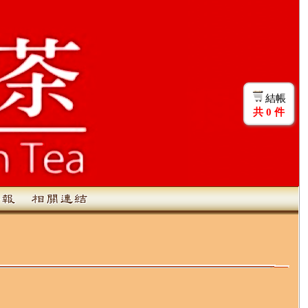
結帳
共
0
件