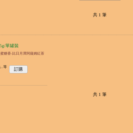
共
1
筆
5g/單罐裝
然蜜糖香-比日月潭阿薩姆紅茶
..
等
訂購
共
1
筆