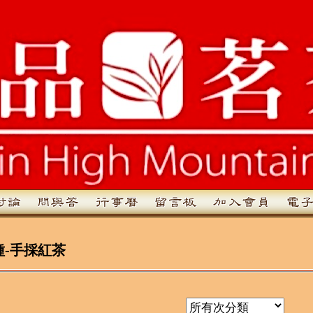
種-手採紅茶