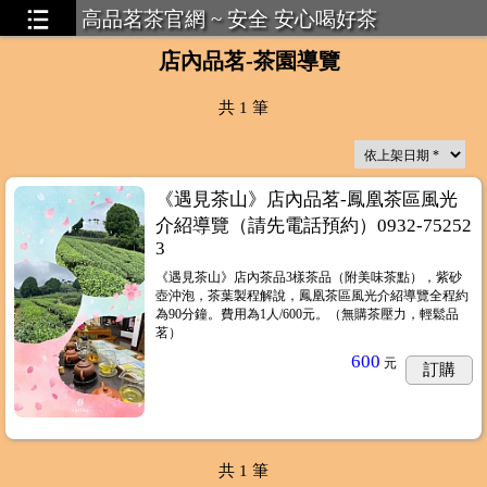
高品茗茶官網 ~ 安全 安心喝好茶
店內品茗-茶園導覽
共
1
筆
《遇見茶山》店內品茗-鳳凰茶區風光
介紹導覽（請先電話預約）0932-75252
3
焙烏龍
...4
《遇見茶山》店內茶品3樣茶品（附美味茶點），紫砂
壺沖泡，茶葉製程解說，鳳凰茶區風光介紹導覽全程約
為90分鐘。費用為1人/600元。（無購茶壓力，輕鬆品
茗）
600
元
訂購
共
1
筆