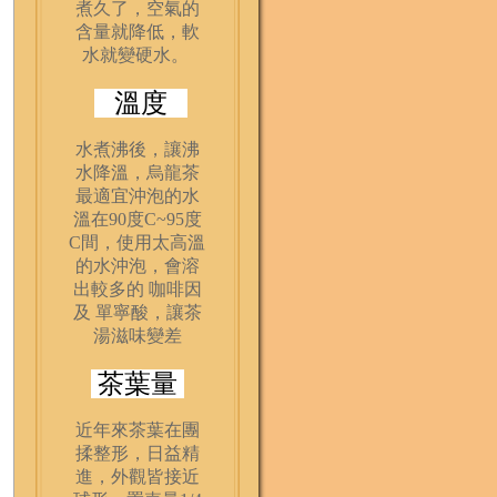
煮久了，空氣的
含量就降低，軟
水就變硬水。
溫度
水煮沸後，讓沸
水降溫，烏龍茶
最適宜沖泡的水
溫在90度C~95度
C間，使用太高溫
的水沖泡，會溶
出較多的 咖啡因
及 單寧酸，讓茶
湯滋味變差
茶葉量
近年來茶葉在團
揉整形，日益精
進，外觀皆接近