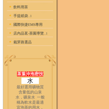
飲料用茶
手提紙袋
...1
國際快捷EMS專用
店內品茗-茶園導覽
...1
栽芽路選品
茶葉沖泡密技
水
最好選用礦物質
含量低的山泉
水，礦泉水 一般
稱為軟水是最適
宜泡茶的用水，