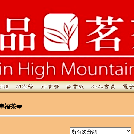
幸福茶❤️