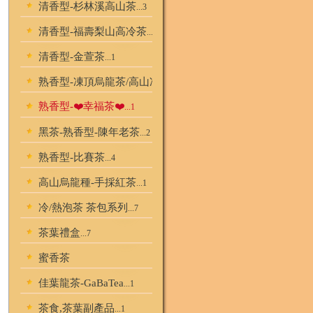
清香型-杉林溪高山茶
...3
清香型-福壽梨山高冷茶
...1
清香型-金萱茶
...1
熟香型-凍頂烏龍茶/高山凍頂/炭焙烏龍
...4
熟香型-❤️幸福茶❤️
...1
黑茶-熟香型-陳年老茶
...2
熟香型-比賽茶
...4
高山烏龍種-手採紅茶
...1
冷/熱泡茶 茶包系列
...7
茶葉禮盒
...7
蜜香茶
佳葉龍茶-GaBaTea
...1
茶食,茶葉副產品
...1