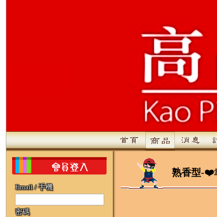
熟香型-❤️
Email / 手機
密碼