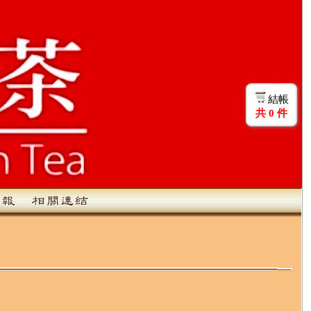
結帳
共
0
件