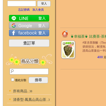
登入
忘記密碼
加入會員
🍵幸福茶🍵 比賽茶-茶梗
查訂單
#富含茶胺酸（The
烘焙技法，耐浸泡
證高山茶葉佔一半
400
元.
搜尋
僅此分類
所有商品
...38
清香型-鳳凰山高山茶
...3