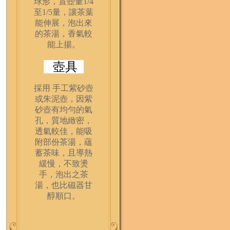
球形，置壺量1/4
至1/5量，讓茶葉
能伸展，泡出來
的茶湯，香氣較
能上揚。
壺具
採用 手工紫砂壺
或朱泥壺，因紫
砂壺有均勻的氣
孔，質地緻密，
透氣較佳，能吸
附部份茶湯，蘊
蓄茶味，且導熱
緩慢，不致燙
手，泡出之茶
湯，也比磁器甘
醇順口。