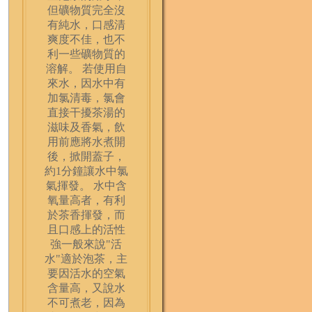
但礦物質完全沒
有純水，口感清
爽度不佳，也不
利一些礦物質的
溶解。 若使用自
來水，因水中有
加氯清毒，氯會
直接干擾茶湯的
滋味及香氣，飲
用前應將水煮開
後，掀開蓋子，
約1分鐘讓水中氯
氣揮發。 水中含
氧量高者，有利
於茶香揮發，而
且口感上的活性
強一般來說"活
水"適於泡茶，主
要因活水的空氣
含量高，又說水
不可煮老，因為