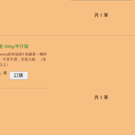
共
1
筆
-300g/半斤裝
anine)的幸福茶# 焦糖香～獨特
、不苦不澀，甘甜入喉。（保
以上）
..
等
訂購
共
1
筆