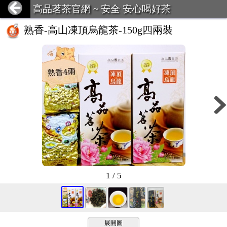
高品茗茶官網 ~ 安全 安心喝好茶
熟香-高山凍頂烏龍茶-150g四兩裝
1 / 5
展開圖