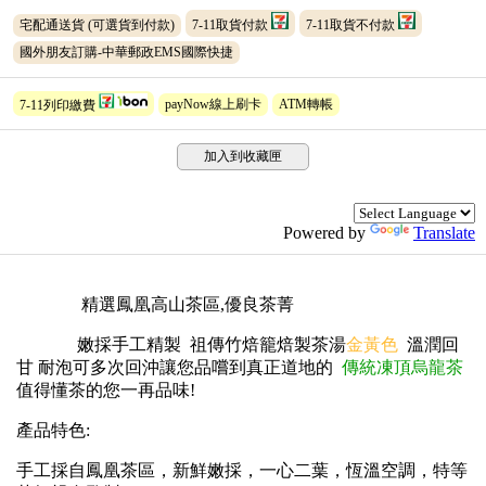
宅配通送貨
(可選貨到付款)
7-11取貨付款
7-11取貨不付款
國外朋友訂購-中華郵政EMS國際快捷
7-11列印繳費
payNow線上刷卡
ATM轉帳
加入到收藏匣
Powered by
Translate
精選鳳凰高山茶區,優良茶菁
嫩採手工精製 祖傳竹焙籠焙製茶湯
金黃色
溫潤回
甘 耐泡可多次回沖讓您品嚐到真正道地的
傳統凍頂烏龍茶
值得懂茶的您一再品味!
產品特色:
手工採自鳳凰茶區，新鮮嫩採，一心二葉，恆溫空調，特等