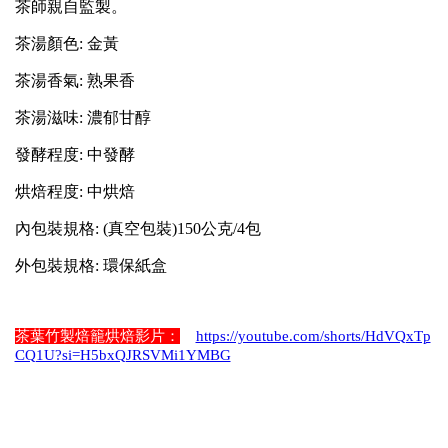
茶師親自監製。
茶湯顏色: 金黃
茶湯香氣: 熟果香
茶湯滋味: 濃郁甘醇
發酵程度: 中發酵
烘焙程度: 中烘焙
內包裝規格: (真空包裝)150公克/4包
外包裝規格: 環保紙盒
茶葉竹製焙籠烘焙影片：
https://youtube.com/shorts/HdVQxTp
CQ1U?si=H5bxQJRSVMi1YMBG