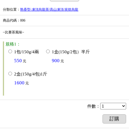
分類位置
：
熟香型-凍頂烏龍茶/高山凍頂/炭焙烏龍
商品代碼
：006
~比賽茶風味~
規格1：
1包/150g/4兩
1盒(150g/2包）半斤
550
900
元
元
2盒(150g/4包)1斤
1600
元
件數
：
訂購