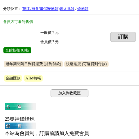
分類位置
：
(開工/廟會/環保鞭炮類)煙火批發
/
烽炮類
會員方可看到售價
一般價
? 元
訂購
會員價
? 元
全館折扣
9.0折
過年期間隔日到貨運費
(貨到付款)
快遞送貨
(可選貨到付款)
金融匯款
ATM轉帳
加入到收藏匣
25發神鋒蜂炮
本站為會員制，訂購前請加入免費會員