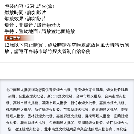
包裝內容 / 25孔煙火(盒)
燃放時間 / 詳如影片
燃放效果 / 詳如影片
爆音．非爆音 / 爆音類煙火
手持．置於地面 / 請放置地面施放
12歲以下禁止購買，施放時請在空曠處施放且風大時請勿施
放，請遵守各縣市爆竹煙火管制自治條例
北中南煙火批發網為您提供青春煙火批發、青春煙火零售服務。煙火批發服務
範圍：台北市煙火批發、新北市煙火批發、台中市煙火批發、台南市煙火批
發、高雄市煙火批發、基隆市煙火批發、新竹市煙火批發、嘉義市煙火批發、
桃園縣煙火批發、新竹縣煙火批發、苗栗縣煙火批發、彰化縣煙火批發、南投
縣煙火批發、雲林縣煙火批發、嘉義縣煙火批發、屏東縣煙火批發、宜蘭縣煙
火批發、花蓮縣煙火批發、台東縣煙火批發、澎湖縣煙火批發、金門縣煙火批
發、連江縣煙火批發 。北中南煙火批發網是專業合法的煙火批發商，為您提