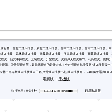
服務範圍：台北市煙火批發、新北市煙火批發、台中市煙火批發、台南市煙火批發、高
縣煙火批發、雲林縣煙火批發、嘉義縣煙火批發、屏東縣煙火批發、宜蘭縣煙火批發、
式煙火：仙女手持煙火、盒裝煙火、升空煙火、火箭沖天煙火爆竹、花筒煙火、旋轉
煙花、沖天型煙火等，是您購煙火的最佳去處！全台灣煙火批發零售.煙火種類最全,有
05 北中南專業煙火批發煙火工廠(台灣煙火批發中心)煙火批發商 』 24H服務電話0980-08
電腦版
|
手機版
執行速度
：0.016
秒
FB隱私政策