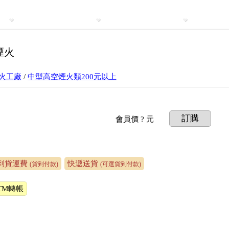
煙火
煙火工廠
/
中型高空煙火類200元以上
訂購
會員價
? 元
到貨運費
快遞送貨
(貨到付款)
(可選貨到付款)
TM轉帳