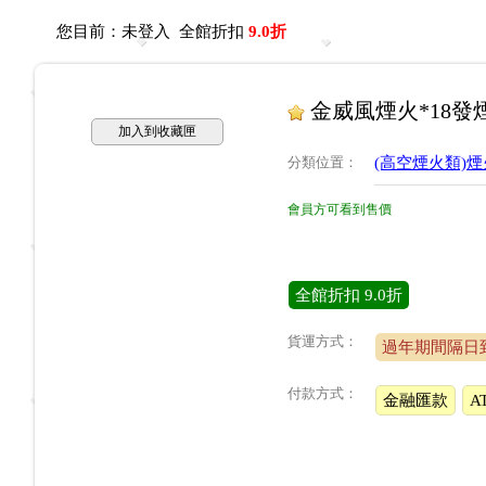
您目前：
未登入
全館折扣
9.0折
金威風煙火*18發
加入到收藏匣
分類位置
：
(高空煙火類)
會員方可看到售價
全館折扣
9.0折
貨運方式：
過年期間隔日
付款方式：
金融匯款
A