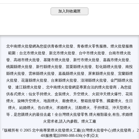
加入到收藏匣
北中南煙火批發網為您提供青春煙火批發、青春煙火零售服務。煙火批發服務
範圍：台北市煙火批發、新北市煙火批發、台中市煙火批發、台南市煙火批
發、高雄市煙火批發、基隆市煙火批發、新竹市煙火批發、嘉義市煙火批發、
桃園縣煙火批發、新竹縣煙火批發、苗栗縣煙火批發、彰化縣煙火批發、南投
縣煙火批發、雲林縣煙火批發、嘉義縣煙火批發、屏東縣煙火批發、宜蘭縣煙
火批發、花蓮縣煙火批發、台東縣煙火批發、澎湖縣煙火批發、金門縣煙火批
發、連江縣煙火批發 。北中南煙火批發網是專業合法的煙火批發商，為您提
供各式煙火：仙女手持煙火、盒裝煙火、升空煙火、火箭沖天煙火爆竹、花筒
煙火、旋轉升空煙火、地面煙火、廟會煙火、整箱批發零售、國慶煙火、生日
煙火、結婚煙火、告白煙火、求婚煙火、活動煙火、手持煙花、沖天型煙火
等，是您購煙火的最佳去處！全台灣煙火批發零售.煙火種類最全,有告, 求婚煙
火需求者,請入內參觀。煙火工廠
『版權所有 © 2005 北中南專業煙火批發煙火工廠(台灣煙火批發中心)煙火批發商 』 2
4H服務電話0980-088-636(小李)亞太