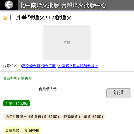
北中南煙火批發-台灣煙火批發中心
日月爭輝煙火*12發煙火
無圖
分類位置
：
(高空煙火類)煙火工廠
/
小型高空煙火類50元以上
會員方可看到售價
會員價
? 元
訂購
全館折扣
9.0折
過年期間隔日到貨運費
(貨到付款)
快遞送貨
(可選貨到付款)
金融匯款
ATM轉帳