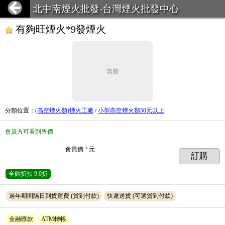
北中南煙火批發-台灣煙火批發中心
有夠旺煙火*9發煙火
無圖
分類位置
：
(高空煙火類)煙火工廠
/
小型高空煙火類50元以上
會員方可看到售價
會員價
? 元
訂購
全館折扣
9.0折
過年期間隔日到貨運費
(貨到付款)
快遞送貨
(可選貨到付款)
金融匯款
ATM轉帳