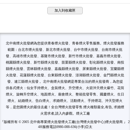
加入到收藏匣
北中南煙火批發網為您提供青春煙火批發、青春煙火零售服務。煙火批發服務
範圍：台北市煙火批發、新北市煙火批發、台中市煙火批發、台南市煙火批
發、高雄市煙火批發、基隆市煙火批發、新竹市煙火批發、嘉義市煙火批發、
桃園縣煙火批發、新竹縣煙火批發、苗栗縣煙火批發、彰化縣煙火批發、南投
縣煙火批發、雲林縣煙火批發、嘉義縣煙火批發、屏東縣煙火批發、宜蘭縣煙
火批發、花蓮縣煙火批發、台東縣煙火批發、澎湖縣煙火批發、金門縣煙火批
發、連江縣煙火批發 。北中南煙火批發網是專業合法的煙火批發商，為您提
供各式煙火：仙女手持煙火、盒裝煙火、升空煙火、火箭沖天煙火爆竹、花筒
煙火、旋轉升空煙火、地面煙火、廟會煙火、整箱批發零售、國慶煙火、生日
煙火、結婚煙火、告白煙火、求婚煙火、活動煙火、手持煙花、沖天型煙火
等，是您購煙火的最佳去處！全台灣煙火批發零售.煙火種類最全,有告, 求婚煙
火需求者,請入內參觀。煙火工廠
『版權所有 © 2005 北中南專業煙火批發煙火工廠(台灣煙火批發中心)煙火批發商 』 2
4H服務電話0980-088-636(小李)亞太