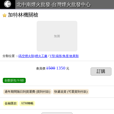
北中南煙火批發-台灣煙火批發中心
加特林機關槍
無圖
分類位置
：
(高空煙火類)煙火工廠
/
V型/扇形/角度/效果類
1500
1350
會員價
元
訂購
全館折扣
9.0折
過年期間隔日到貨運費
(貨到付款)
快遞送貨
(可選貨到付款)
金融匯款
ATM轉帳