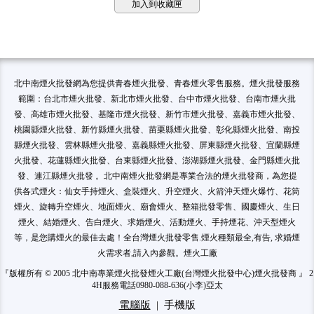
加入到收藏匣
北中南煙火批發網為您提供青春煙火批發、青春煙火零售服務。煙火批發服務
範圍：台北市煙火批發、新北市煙火批發、台中市煙火批發、台南市煙火批
發、高雄市煙火批發、基隆市煙火批發、新竹市煙火批發、嘉義市煙火批發、
桃園縣煙火批發、新竹縣煙火批發、苗栗縣煙火批發、彰化縣煙火批發、南投
縣煙火批發、雲林縣煙火批發、嘉義縣煙火批發、屏東縣煙火批發、宜蘭縣煙
火批發、花蓮縣煙火批發、台東縣煙火批發、澎湖縣煙火批發、金門縣煙火批
發、連江縣煙火批發 。北中南煙火批發網是專業合法的煙火批發商，為您提
供各式煙火：仙女手持煙火、盒裝煙火、升空煙火、火箭沖天煙火爆竹、花筒
煙火、旋轉升空煙火、地面煙火、廟會煙火、整箱批發零售、國慶煙火、生日
煙火、結婚煙火、告白煙火、求婚煙火、活動煙火、手持煙花、沖天型煙火
等，是您購煙火的最佳去處！全台灣煙火批發零售.煙火種類最全,有告, 求婚煙
火需求者,請入內參觀。煙火工廠
『版權所有 © 2005 北中南專業煙火批發煙火工廠(台灣煙火批發中心)煙火批發商 』 2
4H服務電話0980-088-636(小李)亞太
電腦版
|
手機版