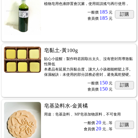
植物皂用色液靜置會沉澱，使用前請搖勻再行使用，
185
一般價
元
訂購
185
會員價
元
皂黏土-黃100g
貼心小提醒：製作時若因取出太久、沒有密封而導致黏
性降低
本產品有延展力與黏合度，讓大人小孩都能輕鬆上手。
保濕秘訣：未使用的部分請務必密封，避免風乾變硬。
150
一般價
元
訂購
150
會員價
元
皂基染料水-金黃橘
用途：皂基染料 、MP皂添加物原料，不可食用
20
一般價
元...
等
訂購
20
會員價
元...
等