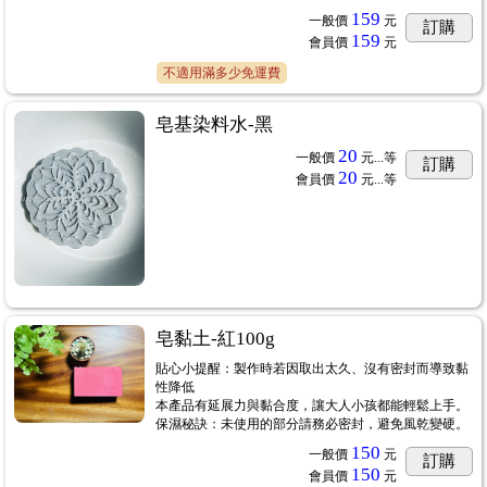
159
一般價
元
訂購
159
會員價
元
不適用滿多少免運費
皂基染料水-黑
20
一般價
元...
等
訂購
20
會員價
元...
等
皂黏土-紅100g
貼心小提醒：製作時若因取出太久、沒有密封而導致黏
性降低
本產品有延展力與黏合度，讓大人小孩都能輕鬆上手。
保濕秘訣：未使用的部分請務必密封，避免風乾變硬。
150
一般價
元
訂購
150
會員價
元