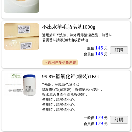
不出水羊毛脂皂基1000g
適用於DIY洗臉、沐浴乳等清潔產品，無香味，
若需香味請添加精油或香精油
145
一般價
元
訂購
145
會員價
元
不適用滿多少免運費
99.8%氫氧化鉀(罐裝)1KG
*強鹼，呈現白色薄片狀，
純度99.8%(日本製)，液體皂皂化使用，
與水混合會產生高溫與煙霧，
使用時，請謹慎小心。
使用時，請謹慎小心。
使用時，請謹慎小心。
179
一般價
元
訂購
179
會員價
元