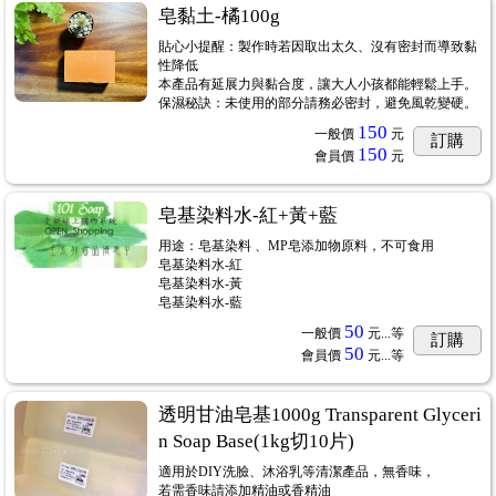
皂黏土-橘100g
貼心小提醒：製作時若因取出太久、沒有密封而導致黏
性降低
本產品有延展力與黏合度，讓大人小孩都能輕鬆上手。
保濕秘訣：未使用的部分請務必密封，避免風乾變硬。
150
一般價
元
訂購
150
會員價
元
皂基染料水-紅+黃+藍
用途：皂基染料 、MP皂添加物原料，不可食用
皂基染料水-紅
皂基染料水-黃
皂基染料水-藍
50
一般價
元...
等
訂購
50
會員價
元...
等
透明甘油皂基1000g Transparent Glyceri
n Soap Base(1kg切10片)
適用於DIY洗臉、沐浴乳等清潔產品，無香味，
若需香味請添加精油或香精油