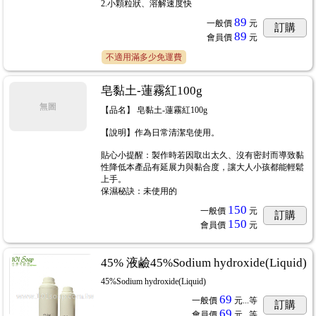
2.小顆粒狀、溶解速度快
89
一般價
元
訂購
89
會員價
元
不適用滿多少免運費
皂黏土-蓮霧紅100g
無圖
【品名】 皂黏土-蓮霧紅100g
【說明】作為日常清潔皂使用。
貼心小提醒：製作時若因取出太久、沒有密封而導致黏
性降低本產品有延展力與黏合度，讓大人小孩都能輕鬆
上手。
保濕秘訣：未使用的
150
一般價
元
訂購
150
會員價
元
45% 液鹼45%Sodium hydroxide(Liquid)
45%Sodium hydroxide(Liquid)
69
一般價
元...
等
訂購
69
會員價
元...
等