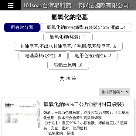
101soap台灣皂料館．卡爾法國際有限公司．
LINE ID:101Soap 客服專線:07-387
氫氧化鈉皂基
所有次分類
氫氧化鈉99%(罐裝)/(袋裝)/45% 液鹼...4
氫氧化鉀(罐裝)...1
甘油皂基/不出水甘油皂基/羊毛脂/氨基酸皂基...6
皂基染料(水性)...8
皂用色液(油性)...2
皂黏土原料...8
共
29
筆
氫氧化鈉99%二公斤(透明封口袋裝)
強鹼，呈現白色微粒狀，純度99%(台灣製)，手工皂皂
化使用，與水混合會產生高溫與煙霧
【特 性】1.濃度:99% 2.小顆粒狀、溶解速度快 3.瓶罐
裝、安全、密封、使用便利
•「氫氧化鈉」是強