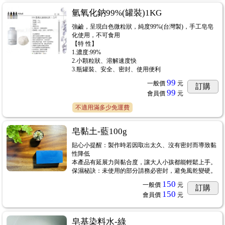
氫氧化鈉99%(罐裝)1KG
強鹼，呈現白色微粒狀，純度99%(台灣製)，手工皂皂
化使用，不可食用
【特 性】
1.濃度:99%
2.小顆粒狀、溶解速度快
3.瓶罐裝、安全、密封、使用便利
99
一般價
元
訂購
99
會員價
元
不適用滿多少免運費
皂黏土-藍100g
貼心小提醒：製作時若因取出太久、沒有密封而導致黏
性降低
本產品有延展力與黏合度，讓大人小孩都能輕鬆上手。
保濕秘訣：未使用的部分請務必密封，避免風乾變硬。
150
一般價
元
訂購
150
會員價
元
皂基染料水-綠