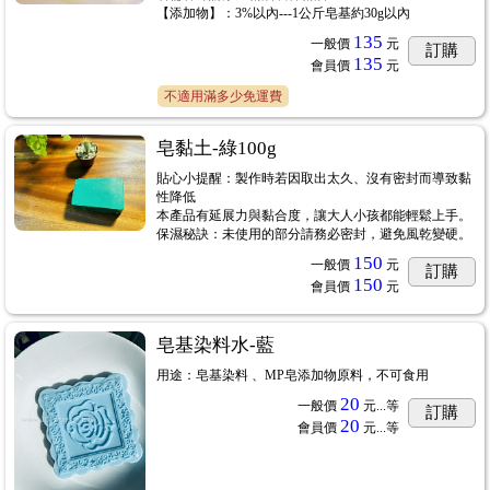
【添加物】：3%以內---1公斤皂基約30g以內
135
一般價
元
訂購
135
會員價
元
不適用滿多少免運費
皂黏土-綠100g
貼心小提醒：製作時若因取出太久、沒有密封而導致黏
性降低
本產品有延展力與黏合度，讓大人小孩都能輕鬆上手。
保濕秘訣：未使用的部分請務必密封，避免風乾變硬。
150
一般價
元
訂購
150
會員價
元
皂基染料水-藍
用途：皂基染料 、MP皂添加物原料，不可食用
20
一般價
元...
等
訂購
20
會員價
元...
等