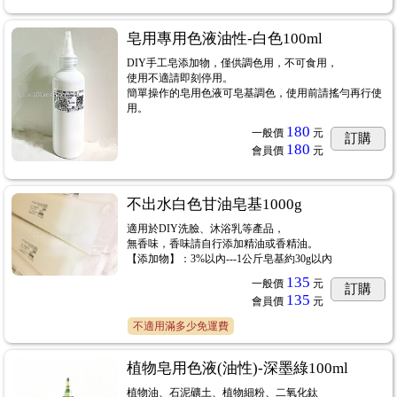
皂用專用色液油性-白色100ml
DIY手工皂添加物，僅供調色用，不可食用，
使用不適請即刻停用。
簡單操作的皂用色液可皂基調色，使用前請搖勻再行使
用。
180
一般價
元
訂購
180
會員價
元
不出水白色甘油皂基1000g
適用於DIY洗臉、沐浴乳等產品，
無香味，香味請自行添加精油或香精油。
【添加物】：3%以內---1公斤皂基約30g以內
135
一般價
元
訂購
135
會員價
元
不適用滿多少免運費
植物皂用色液(油性)-深墨綠100ml
植物油、石泥礦土、植物細粉、二氧化鈦