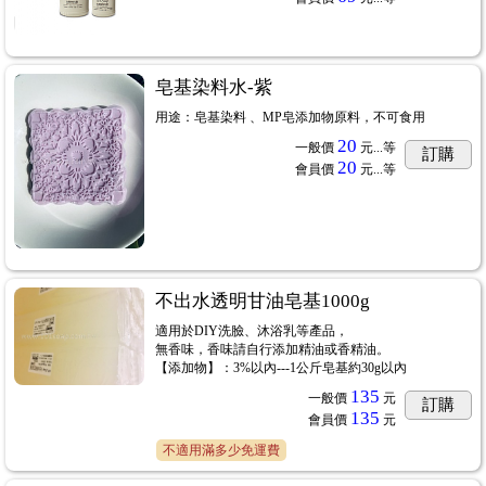
皂基染料水-紫
用途：皂基染料 、MP皂添加物原料，不可食用
20
一般價
元...
等
訂購
20
會員價
元...
等
不出水透明甘油皂基1000g
適用於DIY洗臉、沐浴乳等產品，
無香味，香味請自行添加精油或香精油。
【添加物】：3%以內---1公斤皂基約30g以內
135
一般價
元
訂購
135
會員價
元
不適用滿多少免運費