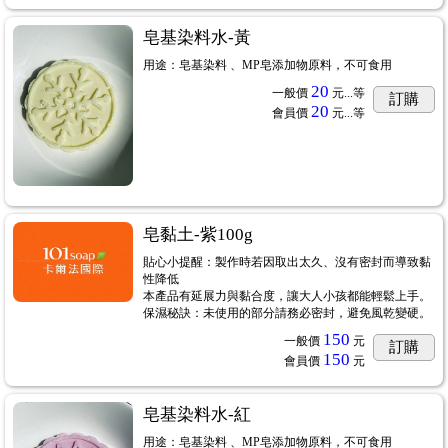
皂基染料水-黃
用途：皂基染料 、MP皂添加物原料，不可食用
20
一般價
元...
等
訂購
20
會員價
元...
等
皂黏土-紫100g
...20
貼心小提醒：製作時若因取出太久、沒有密封而導致黏
性降低
本產品有延展力與黏合度，讓大人小孩都能輕鬆上手。
保濕秘訣：未使用的部分請務必密封，避免風乾變硬。
150
一般價
元
訂購
150
會員價
元
實驗影片
...14
皂基染料水-紅
用途：皂基染料 、MP皂添加物原料，不可食用