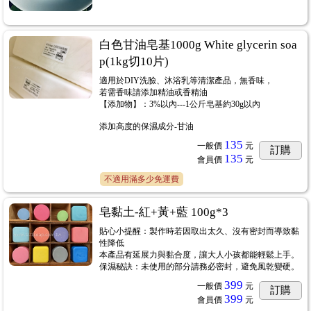
白色甘油皂基1000g White glycerin soa
p(1kg切10片)
適用於DIY洗臉、沐浴乳等清潔產品，無香味，
若需香味請添加精油或香精油
【添加物】：3%以內---1公斤皂基約30g以內
添加高度的保濕成分-甘油
135
一般價
元
訂購
135
會員價
元
不適用滿多少免運費
皂黏土-紅+黃+藍 100g*3
貼心小提醒：製作時若因取出太久、沒有密封而導致黏
性降低
本產品有延展力與黏合度，讓大人小孩都能輕鬆上手。
保濕秘訣：未使用的部分請務必密封，避免風乾變硬。
399
一般價
元
訂購
399
會員價
元