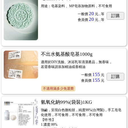
用途：皂基染料 、MP皂添加物原料，不可食用
20
一般價
元...
等
訂購
20
會員價
元...
等
不出水氨基酸皂基1000g
適用於DIY洗臉、沐浴乳等清潔產品，無香味，
若需香味請添加精油或香精油
155
一般價
元
訂購
155
會員價
元
不適用滿多少免運費
氫氧化鈉99%(袋裝)1KG
強鹼，呈現白色微粒狀，純度99%(台灣製)，手工皂皂
化使用，不可食用，不可食用，不可食用
【特 性】
1.濃度:99%