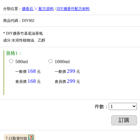
分類位置
：
擴香石 ╳ 配方原料
/
DIY擴香竹配方材料
商品代碼
：DIY002
* DIY擴香竹基底油香氛
成分:水溶性植物油、乙醇
規格1：
500ml
1000ml
168
299
一般價
元
一般價
元
168
299
會員價
元
會員價
元
件數
：
訂購
7-11取貨付款