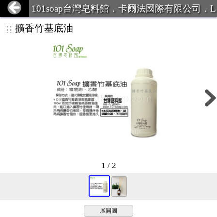
101soap台灣皂料館．卡爾法國際有限公司．L
INE ID:101Soap 客服專線:07-387
擴香竹基底油
1 / 2
展開圖