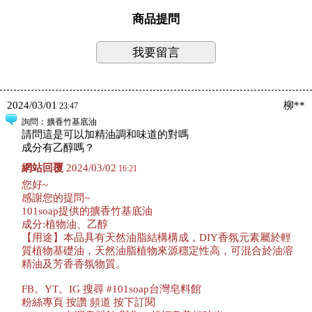
商品提問
我要留言
2024/03/01
柳**
23:47
詢問
：擴香竹基底油
請問這是可以加精油調和味道的對嗎
成分有乙醇嗎？
網站回覆
2024/03/02
16:21
您好~
感謝您的提問~
101soap提供的擴香竹基底油
成分:植物油、乙醇
【用途】本品具有天然油脂結構構成，DIY香氛元素屬於輕
質植物基礎油，天然油脂植物來源穩定性高，可混合於油溶
精油及芳香香氛物質。
FB。YT。IG 搜尋 #101soap台灣皂料館
粉絲專頁 按讚 頻道 按下訂閱