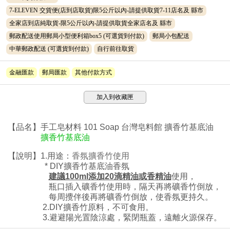
7-ELEVEN 交貨便(店到店取貨)限5公斤以內-請提供取貨7-11店名及 縣市
全家店到店純取貨-限5公斤以內-請提供取貨全家店名及 縣市
郵政配送使用郵局小型便利箱box5
(可選貨到付款)
郵局小包配送
中華郵政配送
(可選貨到付款)
自行前往取貨
金融匯款
郵局匯款
其他付款方式
加入到收藏匣
【品名】手工皂材料 101 Soap 台灣皂料館 擴香竹基底油
擴香竹基底油
【說明】1.用途：
香氛
擴香竹使用
* DIY擴香竹基底油香氛
建議100ml添加20滴精油或香精油
使用，
瓶口插入礦香竹使用時，隔天再將礦香竹倒放，
每周攪伴後再將礦香竹倒放，使香氛更持久
。
2.DIY擴香竹原料
，
不可食用。
3.避避陽光置陰涼處，緊閉瓶蓋，遠離火源保存。