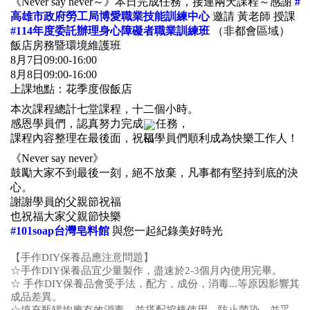
《Never say never～》本日完成任務，接連兩天課程～感謝 
#
高雄市政府勞工局博愛職業技能訓練中心
 邀請 黃老師 授課 
#114年度委託辦理身心障礙者職業訓練班
 （非都會區域）
飯店房務暨環境維護班
8月7日09:00-16:00
8月8日09:00-16:00
上課地點：花季度假飯店
本次課程總計七堂課程，十二個小時。
感恩學員們，認真努力完成
任務，
課程內容整理在最後面，祝福學員們順利成為快樂工作人！
《Never say never》
鼓勵大家不到最後一刻，絕不放棄，凡事都有堅持到底的決
心。 
謝謝學員的父親節祝福
也祝福大家父親節快樂 
#101soap台灣皂料館
 與您一起紀錄美好時光
【手作DIY保養品應注意問題】
☆手作DIY保養品宜少量製作，盡速於2-3個月內使用完畢。
☆ 手作DIY保養品會受手法，配方，成份，消毒...等原因影響其
成品差異。
☆填充瓶罐均應有效消毒，並搭配挖棒使用，防止菌染，並妥