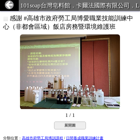
101soap台灣皂料館．卡爾法國際有限公司．L
INE ID:101Soap 客服專線:07-387
感謝 #高雄市政府勞工局博愛職業技能訓練中
心（非都會區域）飯店房務暨環境維護班
1 / 1
展開圖
分類位置
：
高雄市府勞工局博訓課程
/
日間養成職業訓練計畫