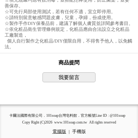
善保存。
☆可先行局部使用測試，若有任何不適，宜立即停用。
☆請特別留意敏感問題皮膚，兒童，孕婦，份成使用。
☆製作手作DIY保養品前，建議了解個人膚質並詳閱參考書目。
☆依化粧品衛生管理條例規定，化粧品應由合法設立之化粧品
工廠製造，
個人自行製作之化粧品/DIY僅限自用，不得售予他人，以免觸
法。
商品提問
我要留言
卡爾法國際有限公司．101soap台灣皂料館．官方帳號Line ID : @101soap
Copy Right (C)2026 www.101soap.com.tw All rights reserved
電腦版
|
手機版