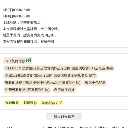
8月7日09:00-16:00
8月8日09:00-16:00
上課地點：花季度假飯店
本次課程總計七堂課程，十二個小時。
感恩學員們，認真努力完成☑️任務，
課程內容整理在最後面，祝福學員
7-11取貨付款
7-ELEVEN 交貨便(店到店取貨)限5公斤以內-請提供取貨7-11店名及 縣市
全家店到店純取貨-限5公斤以內-請提供取貨全家店名及 縣市
郵政配送使用郵局小型便利箱box5
(可選貨到付款)
郵局小包配送
中華郵政配送
(可選貨到付款)
自行前往取貨
金融匯款
郵局匯款
其他付款方式
加入到收藏匣