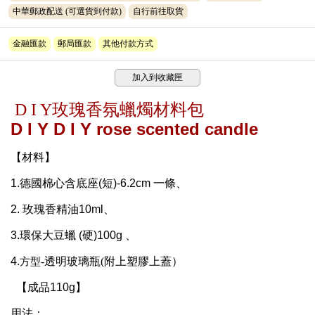
中華郵政配送
(可選貨到付款)
自行前往取貨
金融匯款
郵局匯款
其他付款方式
加入到收藏匣
D I Y玫瑰香氛蠟燭材料包
D I Y
D I Y rose scented candle
【材料】
1.
德國棉心含底座
(
短
)-6.2cm
一條、
2. 玫瑰香
精油
10ml
、
3.
環保大豆蠟
(
硬
)100g
、
4.
-
透明玻璃瓶
(
附上塑膠上蓋）
方型
【成品
110g
】
用法：