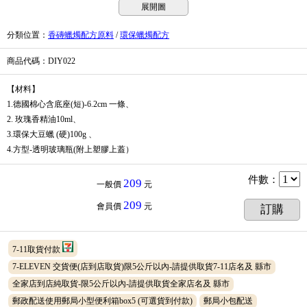
展開圖
分類位置
：
香磚蠟燭配方原料
/
環保蠟燭配方
商品代碼
：DIY022
【材料】
1.德國棉心含底座(短)-6.2cm 一條、
2. 玫瑰香精油10ml、
3.環保大豆蠟 (硬)100g 、
4.方型-透明玻璃瓶(附上塑膠上蓋）
件數
：
209
一般價
元
209
會員價
元
訂購
7-11取貨付款
7-ELEVEN 交貨便(店到店取貨)限5公斤以內-請提供取貨7-11店名及 縣市
全家店到店純取貨-限5公斤以內-請提供取貨全家店名及 縣市
郵政配送使用郵局小型便利箱box5
(可選貨到付款)
郵局小包配送