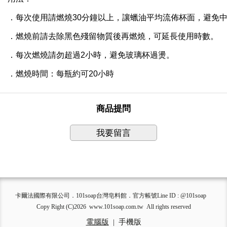
．
每次使用請燃燒
30
分鐘以上，讓蠟油平均流佈杯面，避免
．
燃燒前請去除黑色殘留物質後再燃燒，可延長使用時數。
．
每次燃燒請勿超過
2
小時，避免玻璃杯過燙。
．
燃燒時間：每瓶約可
20
小時
商品提問
我要留言
卡爾法國際有限公司．101soap台灣皂料館．官方帳號Line ID : @101soap
Copy Right (C)2026 www.101soap.com.tw All rights reserved
電腦版
|
手機版