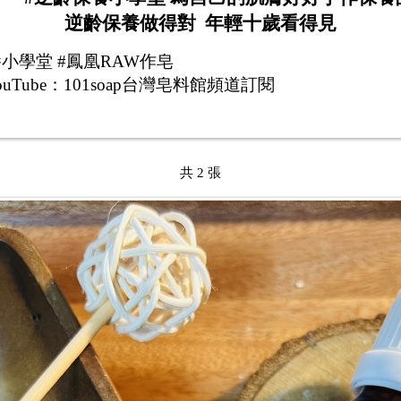
逆齡保養做得對 年輕十歲看得見
保養小學堂 #鳳凰RAW作皂
uTube：101soap台灣皂料館頻道訂閱
共 2 張