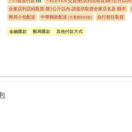
7-11取貨付款
7-ELEVEN 交貨便(店到店取貨)限5公斤以內
全家店到店純取貨-限5公斤以內-請提供取貨全家店名及 縣市
郵局小包配送
中華郵政配送
自行前往取貨
(可選貨到付款)
：
金融匯款
郵局匯款
其他付款方式
包