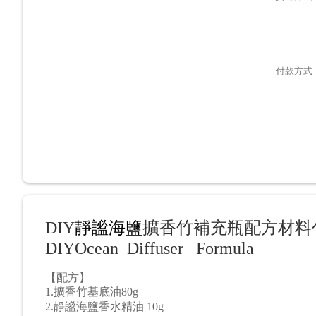
付款方式
DIY
靜謐海鹽
擴香竹補充瓶配方材料
DIYOcean Diffuser F
ormula
【
配方
】
1.
擴香竹基底油80g
2.
靜謐海鹽香水精油 10g