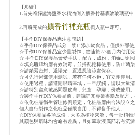
【步驟】
1.首先將
靜謐海鹽香水精油
倒入
擴香竹基底油玻璃瓶中
擴香竹補充瓶
2.再將完成的
倒入瓶中即可。
【手作DIY保養品應注意問題】
☆手作DIY保養品成分，禁止添加於食品，僅供外部使
☆手作DIY保養品宜少量製作，盡速於2-3個月內使用
☆ 手作DIY保養品會受手法，配方，成份，消毒...等
☆填充瓶罐均應有效消毒，並搭配挖棒使用，防止菌染
☆請鎖緊密封、避陽光，置通風陰涼處保存。
☆可先行局部使用測試，若有任何不適，宜立即停用。
☆使用過程，請避開眼睛區域，一旦誤觸，請以大量清
☆請特別留意敏感問題皮膚，兒童，孕婦，份成使用。
☆製作手作DIY保養品前，建議詳閱專業書籍及配方
☆依化粧品衛生管理條例規定，化粧品應由合法設立之
個人自行製作之化粧品僅限自用，不得售予他人。
☆DlY保養品各項成份，大多為植物來源，每一批植
其顏色與氣味均會略有差異，且如萃取液底部若有沉澱