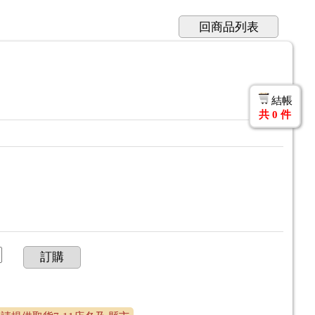
回商品列表
結帳
共
0
件
訂購