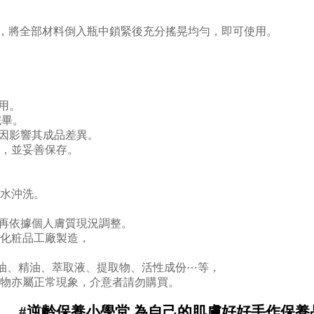
，
將全部材料倒入瓶中鎖緊後
充分搖晃均勻，即可使用
。
用。
完畢。
原因影響其成品差異。
，並妥善保存。
水沖洗。
，再依據個人膚質現況調整。
化粧品工廠製造，
物油、精油、萃取液、提取物、活性成份⋯等，
物亦屬正常現象，介意者請勿購買。
#
逆齡保養小學堂 為自己的肌膚好好手作保養