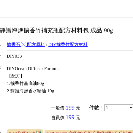
Y靜謐海鹽擴香竹補充瓶配方材料包 成品:90g
：
擴香石 ╳ 配方原料
/
DIY擴香竹配方材料
：
DIY033
：
DIYOcean Diffuser Formula
【配方】
1.擴香竹基底油80g
2.靜謐海鹽香水精油 10g
199
件數
：
一般價
元
199
會員價
元
：