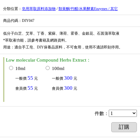
分類位置
：
皂用萃取原料添加物
/
類黃酮/竹醋/水果酵素Enzymes / 其它
商品代碼
：DIY047
低分子白芷、艾草、丁香、紫蘇、薄荷、霍香、金銀花、石菖蒲萃取液
*萃取液功能，請參考書籍及網路資料。
用途：適合手工皂、DIY保養品原料，不可食用，使用不適請即刻停用。
Low molecular Compound Herbs Extract：
10ml
100ml
55
300
一般價
元
一般價
元
55
300
會員價
元
會員價
元
件數
：
訂購