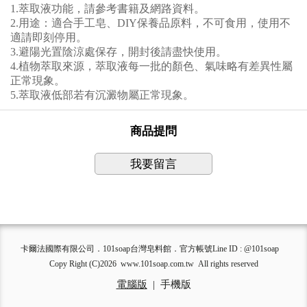
1.萃取液功能，請參考書籍及網路資料。
2.用途：適合手工皂、DIY保養品原料，不可食用，使用不
適請即刻停用。
3.避陽光置陰涼處保存，開封後請盡快使用。
4.植物萃取來源，萃取液每一批的顏色、氣味略有差異性屬
正常現象。
5.萃取液低部若有沉澱物屬正常現象。
商品提問
我要留言
卡爾法國際有限公司．101soap台灣皂料館．官方帳號Line ID : @101soap
Copy Right (C)2026 www.101soap.com.tw All rights reserved
電腦版
|
手機版