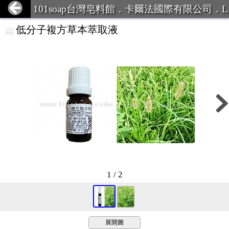
101soap台灣皂料館．卡爾法國際有限公司．L
INE ID:101Soap 客服專線:07-387
低分子複方草本萃取液
1 / 2
展開圖