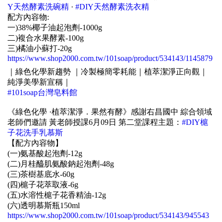
Y天然酵素洗碗精
 · 
#DIY天然酵素洗衣精
配方內容物:
一)38%椰子油起泡劑-1000g
二)複合水果酵素-100g
三)橘油小蘇打-20g
https://www.shop2000.com.tw/101soap/product/534143/1145879
｜綠色化學新趨勢 ｜冷製極簡零耗能｜植萃潔淨正向觀｜
純淨美學新宣稱｜
#101soap台灣皂料館
《綠色化學 ·植萃潔淨．果然有酵》感謝右昌國中 綜合領域
老師們邀請 黃老師授課6月09日 第二堂課程主題：
#DIY槴
子花洗手乳慕斯
【配方內容物】
(一)氨基酸起泡劑-12g
(二)月桂醯肌氨酸鈉起泡劑-48g
(三)茶樹基底水-60g
(四)槴子花萃取液-6g
(五)水溶性槴子花香精油-12g
(六)透明慕斯瓶150ml
https://www.shop2000.com.tw/101soap/product/534143/945543