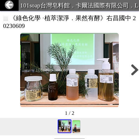
101soap台灣皂料館．卡爾法國際有限公司．L
INE ID:101Soap 客服專線:07-387
《綠色化學 ·植萃潔淨．果然有酵》右昌國中 2
0230609
1 / 2