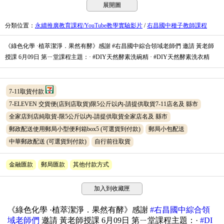
展開圖
分類位置
：
永續推廣教育課程/YouTube教學實驗影片
/
右昌國中種子教師課程
《綠色化學 ·植萃潔淨．果然有酵》感謝 #右昌國中綜合領域老師們 邀請 黃老師
授課 6月09日 第ㄧ堂課程主題：· #DIY天然酵素洗碗精 · #DIY天然酵素洗衣精
7-11取貨付款
7-ELEVEN 交貨便(店到店取貨)限5公斤以內-請提供取貨7-11店名及 縣市
全家店到店純取貨-限5公斤以內-請提供取貨全家店名及 縣市
郵政配送使用郵局小型便利箱box5
(可選貨到付款)
郵局小包配送
中華郵政配送
(可選貨到付款)
自行前往取貨
金融匯款
郵局匯款
其他付款方式
加入到收藏匣
《
綠色化學 ·植萃潔淨．果然有酵》感謝 
#右昌國中綜合領
域老師們
 邀請 黃老師授課 6月09日 第ㄧ堂課程主題：· 
#DI