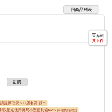
回商品列表
結帳
共
0
件
訂購
-請提供取貨7-11店名及 縣市
郵政配送使用郵局小型便利箱box5
(可選貨到付款)