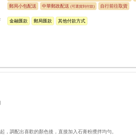
郵局小包配送
中華郵政配送
自行前往取貨
(可選貨到付款)
：
金融匯款
郵局匯款
其他付款方式
用
起，調配出喜歡的顏色後，直接加入石膏粉攪拌均勻
。