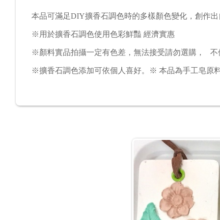
本品可滿足DIY擴香石調色時的多樣顏色變化，創作出
※用於擴香石調色使用色彩鮮豔 經濟實惠
※顏料實品拍攝一定有色差，無法接受請勿選購， 不
※擴香石調色添加可依個人喜好。※ 本品為手工皂原