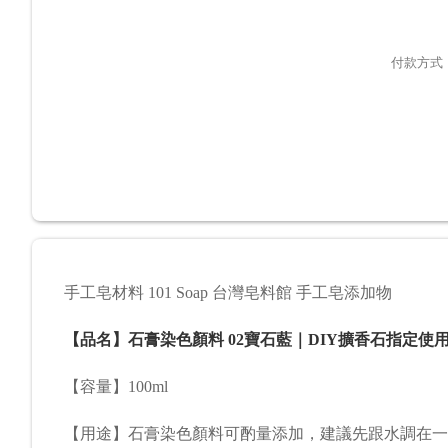
付款方式
手工皂材料 101 Soap 台灣皂料館 手工皂添加物
【品名】石膏染色顏料 02寶石藍｜DIY擴香石指定使
【容量】100ml
【用途】
石膏染色顏料
可酌量添加，建議先跟水調在一