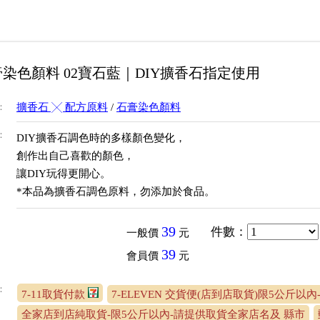
染色顏料 02寶石藍｜DIY擴香石指定使用
：
擴香石 ╳ 配方原料
/
石膏染色顏料
：
DIY擴香石調色時的多樣顏色變化，
創作出自己喜歡的顏色，
讓DIY玩得更開心。
*本品為擴香石調色原料，勿添加於食品。
39
件數
：
一般價
元
39
會員價
元
：
7-11取貨付款
7-ELEVEN 交貨便(店到店取貨)限5公斤以內
全家店到店純取貨-限5公斤以內-請提供取貨全家店名及 縣市