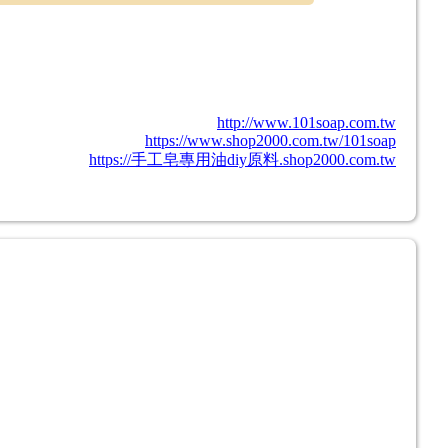
http://www.101soap.com.tw
https://www.shop2000.com.tw/101soap
https://手工皂專用油diy原料.shop2000.com.tw