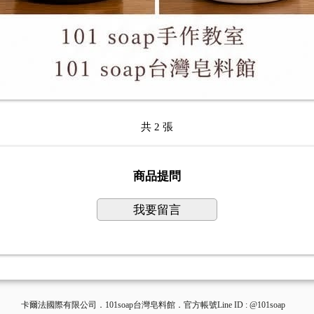
共 2 張
商品提問
我要留言
卡爾法國際有限公司．101soap台灣皂料館．官方帳號Line ID : @101soap