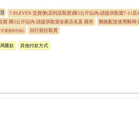
7-ELEVEN 交貨便(店到店取貨)限5公斤以內-請提供取貨7-11
貨-限5公斤以內-請提供取貨全家店名及 縣市
郵政配送使用郵局小
自行前往取貨
(可選貨到付款)
局匯款
其他付款方式