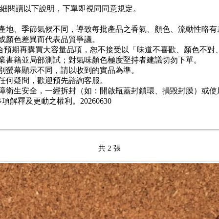
細閱讀以下說明，下單即視同同意規定。
產地、季節氣候不同，導致每批產品之香氣、顏色、流動性略有
或顏色差異而代表品質爭議。
合預期再購買大容量品項，恕不接受以「味道不喜歡、顏色不對
業書籍並局部測試；對氣味顏色極度堅持者建議切勿下單。
別螢幕顯示不同，請以收到的實品為準。
任何疑問，歡迎預先諮詢客服。
障衛生安全，一經拆封（如：開啟瓶蓋封鎖環、損毀封膜）或使
事項解釋及更動之權利。
20260630
共 2 張