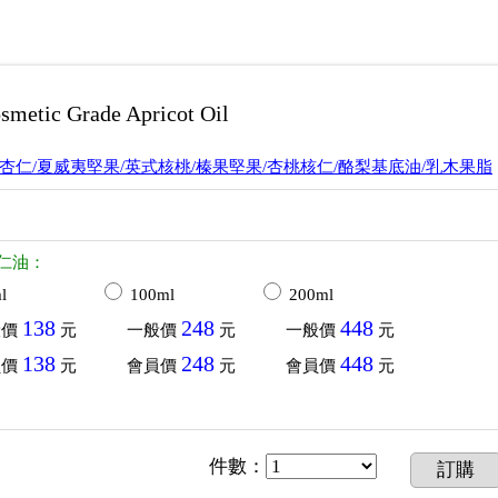
c Grade Apricot Oil
杏仁/夏威夷堅果/英式核桃/榛果堅果/杏桃核仁/酪梨基底油/乳木果脂
仁油：
l
100ml
200ml
138
248
448
般價
元
一般價
元
一般價
元
138
248
448
員價
元
會員價
元
會員價
元
件數
：
訂購