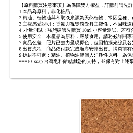
【原料購買注意事項】為保障雙方權益，訂購前請先詳
1.
本品為原料，非化粧品。
2.
精油、植物油與萃取液來源為天然植物，常因品種、
3.
主觀感受說明：
香氣與視覺感受具主觀性，不因味道
4..
小量測試：
強烈建議先購買
10ml
小容量測試。若符
5.
使用安全：本產品為原料，嚴禁食用。請務必詳閱專
7.
實品色差：
照片已盡力呈現原色，但因拍攝光線及各
8.
出貨流程：
商品依付款完成順序安排出貨。購買前有
9.
拆封不可退：
精油、植物油屬個人消耗性原料，為保
===101soap
台灣皂料館
感謝您的支持，並保有對上述