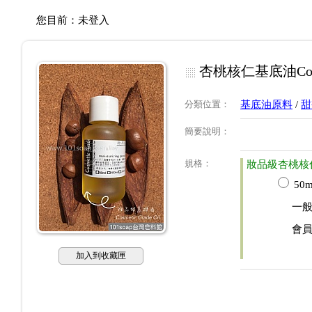
您目前：
未登入
杏桃核仁基底油Cosmeti
分類位置
：
基底油原料
/
甜
簡要說明
：
規格
：
妝品級杏桃核
50m
一
會
加入到收藏匣