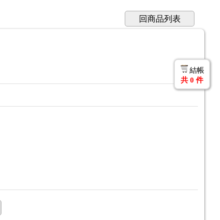
回商品列表
結帳
共
0
件