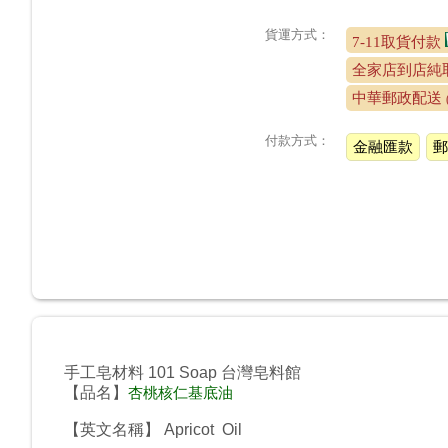
貨運方式：
7-11取貨付款
全家店到店純取
中華郵政配送
付款方式：
金融匯款
郵
手工皂材料 101 Soap 台灣皂料館
【品名】
杏桃核仁
基底油
【英文名稱】 Apricot Oil