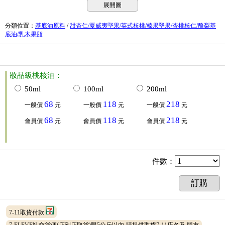
展開圖
分類位置
：
基底油原料
/
甜杏仁/夏威夷堅果/英式核桃/榛果堅果/杏桃核仁/酪梨基
底油/乳木果脂
妝品級桃核油：
50ml
100ml
200ml
68
118
218
一般價
元
一般價
元
一般價
元
68
118
218
會員價
元
會員價
元
會員價
元
件數
：
訂購
7-11取貨付款
7-ELEVEN 交貨便(店到店取貨)限5公斤以內-請提供取貨7-11店名及 縣市