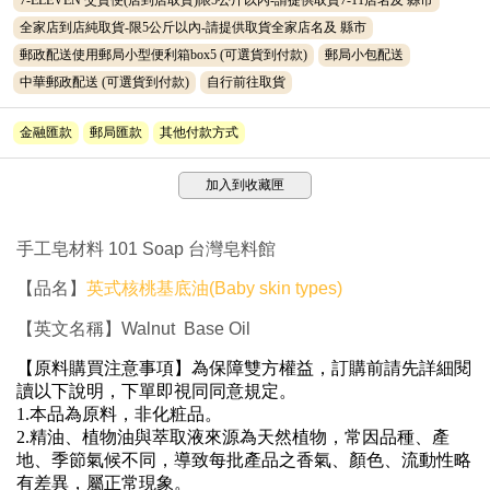
全家店到店純取貨-限5公斤以內-請提供取貨全家店名及 縣市
郵政配送使用郵局小型便利箱box5
(可選貨到付款)
郵局小包配送
中華郵政配送
(可選貨到付款)
自行前往取貨
金融匯款
郵局匯款
其他付款方式
加入到收藏匣
手工皂材料 101 Soap 台灣皂料館
【品名】
英式核桃基底油(Baby skin types)
【英文名稱】Walnut Base Oil
【原料購買注意事項】為保障雙方權益，訂購前請先詳細閱
讀以下說明，下單即視同同意規定。
1.
本品為原料，非化粧品。
2.
精油、植物油與萃取液來源為天然植物，常因品種、產
地、季節氣候不同，導致每批產品之香氣、顏色、流動性略
有差異，屬正常現象。