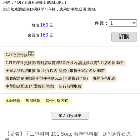
用途：* DIY石膏和矽藻土建議比例3:1，
混合加水調成流動稠狀即可入模，應用防潮劑.吸濕.防潮。
件數
：
169
一般價
元
169
會員價
元
訂購
7-11取貨付款
7-ELEVEN 交貨便(店到店取貨)限5公斤以內-請提供取貨7-11店名及 縣市
全家店到店純取貨-限5公斤以內-請提供取貨全家店名及 縣市
郵政配送使用郵局小型便利箱box5
(可選貨到付款)
郵局小包配送
中華郵政配送
(可選貨到付款)
自行前往取貨
金融匯款
郵局匯款
其他付款方式
加入到收藏匣
【品名】手工皂材料 101 Soap 台灣皂料館
DIY擴香石原