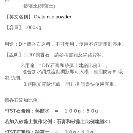
料
矽藻土(硅藻土)
【英文名稱】
Diatomite powder
【容量】 1000Kg
用途：DIY擴香石原料，不可食用，
使用不適請即刻停用。
【說明】1.DIY擴香石，請參考書籍及網路資料。
2.
用途：
* DIY石膏和矽藻土建議比例3:1，
混合加水調成流動稠狀即可入模，應用防潮劑.吸
濕.防潮。
3.避陽光置陰涼處，開封後 請盡快使用完畢 。
擴香石添加比例：
*
TST石膏粉
：蒸餾水
＝ １００g：５０g
若加入
矽藻土製作比例：石膏和矽藻土比例建議
3:1
*
TST石膏粉
：
矽藻土
＝ ３０g：１０g