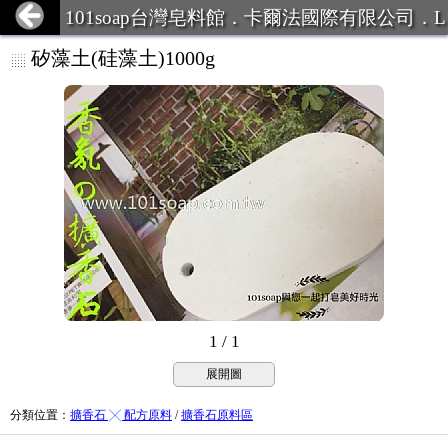
101soap台灣皂料館．卡爾法國際有限公司．L
INE ID:101Soap 客服專線:07-387
矽藻土(硅藻土)1000g
1 / 1
展開圖
分類位置
：
擴香石 ╳ 配方原料
/
擴香石原料區