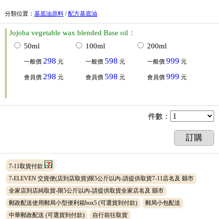
分類位置
：
基底油原料
/
配方基底油
Jojoba vegetable wax blended Base oil：
50ml
100ml
200ml
298
598
999
一般價
元
一般價
元
一般價
元
298
598
999
會員價
元
會員價
元
會員價
元
件數
：
訂購
7-11取貨付款
7-ELEVEN 交貨便(店到店取貨)限5公斤以內-請提供取貨7-11店名及 縣市
全家店到店純取貨-限5公斤以內-請提供取貨全家店名及 縣市
郵政配送使用郵局小型便利箱box5
(可選貨到付款)
郵局小包配送
中華郵政配送
(可選貨到付款)
自行前往取貨