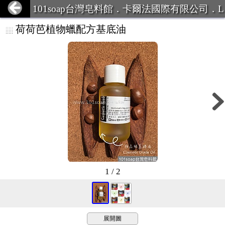
101soap台灣皂料館．卡爾法國際有限公司．L
INE ID:101Soap 客服專線:07-387
荷荷芭植物蠟配方基底油
1 / 2
展開圖