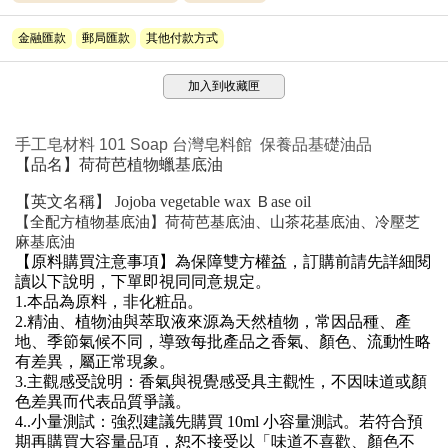
金融匯款
郵局匯款
其他付款方式
加入到收藏匣
手工皂材料 101 Soap 台灣皂料館 保養品基礎油品
【品名】
荷荷芭植物蠟基底油
【英文名稱】
Jojoba
vegetable wax
Ｂase oil
【全配方植物基底油】荷荷芭基底油、山茶花基底油、冷壓芝
麻基底油
【原料購買注意事項】為保障雙方權益，訂購前請先詳細閱
讀以下說明，下單即視同同意規定。
1.
本品為原料，非化粧品。
2.
精油、植物油與萃取液來源為天然植物，常因品種、產
地、季節氣候不同，導致每批產品之香氣、顏色、流動性略
有差異，屬正常現象。
3.
主觀感受說明：
香氣與視覺感受具主觀性，不因味道或顏
色差異而代表品質爭議。
4..
小量測試：
強烈建議先購買
10ml
小容量測試。若符合預
期再購買大容量品項，恕不接受以「味道不喜歡、顏色不