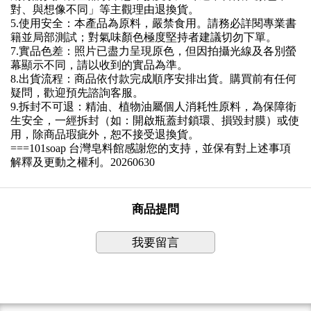
對、與想像不同」等主觀理由退換貨。
5.
使用安全：本產品為原料，嚴禁食用。請務必詳閱專業書
籍並局部測試；對氣味顏色極度堅持者建議切勿下單。
7.
實品色差：
照片已盡力呈現原色，但因拍攝光線及各別螢
幕顯示不同，請以收到的實品為準。
8.
出貨流程：
商品依付款完成順序安排出貨。購買前有任何
疑問，歡迎預先諮詢客服。
9.
拆封不可退：
精油、植物油屬個人消耗性原料，為保障衛
生安全，一經拆封（如：開啟瓶蓋封鎖環、損毀封膜）或使
用，除商品瑕疵外，恕不接受退換貨。
===101soap
台灣皂料館
感謝您的支持，並保有對上述事項
解釋及更動之權利。
20260630
商品提問
我要留言