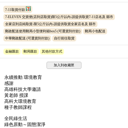
7-11取貨付款
7-ELEVEN 交貨便(店到店取貨)限5公斤以內-請提供取貨7-11店名及 縣市
全家店到店純取貨-限5公斤以內-請提供取貨全家店名及 縣市
郵政配送使用郵局小型便利箱box5
(可選貨到付款)
郵局小包配送
中華郵政配送
(可選貨到付款)
自行前往取貨
金融匯款
郵局匯款
其他付款方式
加入到收藏匣
永續推動 環境教育
感謝
高雄科技大學邀請
黃老師 授課
高科大環境教育
種子教師課程
全民綠生活
綠色原動～固態潔淨