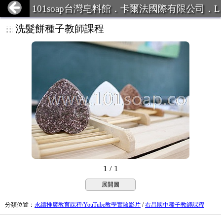
101soap台灣皂料館．卡爾法國際有限公司．L
INE ID:101Soap 客服專線:07-387
洗髮餅種子教師課程
1 / 1
展開圖
分類位置
：
永續推廣教育課程/YouTube教學實驗影片
/
右昌國中種子教師課程