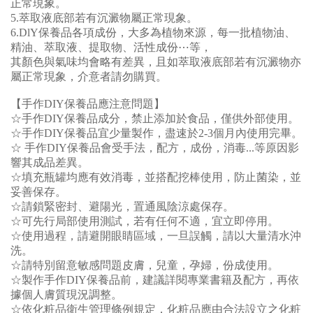
正常現象。
5.萃取液
底
部若有沉澱物屬正常現象。
6.
DlY保養品各項成份，大多為植物來源，每一批植物油、
精油、萃取液、提取物、活性成份⋯等，
其顏色與氣味均會略有差異，且如萃取液底部若有沉澱物亦
屬正常現象，介意者請勿購買。
【手作DIY保養品應注意問題】
☆手作DIY保養品成分，禁止添加於食品，僅供外部使用。
☆手作DIY保養品宜少量製作，盡速於2-3個月內使用完畢。
☆ 手作DIY保養品會受手法，配方，成份，消毒...等原因影
響其成品差異。
☆填充瓶罐均應有效消毒，並搭配挖棒使用，防止菌染，並
妥善保存。
☆請鎖緊密封、避陽光，置通風陰涼處保存。
☆可先行局部使用測試，若有任何不適，宜立即停用。
☆使用過程，請避開眼睛區域，一旦誤觸，請以大量清水沖
洗。
☆請特別留意敏感問題皮膚，兒童，孕婦，份成使用。
☆製作手作DIY保養品前，建議詳閱專業書籍及配方，再依
據個人膚質現況調整。
☆依化粧品衛生管理條例規定，化粧品應由合法設立之化粧