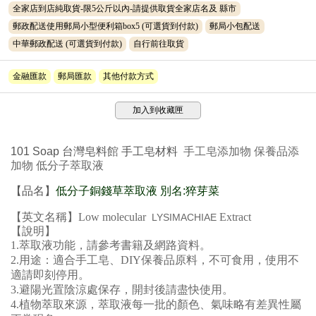
全家店到店純取貨-限5公斤以內-請提供取貨全家店名及 縣市
郵政配送使用郵局小型便利箱box5
(可選貨到付款)
郵局小包配送
中華郵政配送
(可選貨到付款)
自行前往取貨
金融匯款
郵局匯款
其他付款方式
加入到收藏匣
101 Soap 台灣皂料
館
手工皂材料
手工皂添加物 保養品添
加物 低分子萃取液
【品名】
低分子銅錢草萃取液 別名:猝芽菜
【英文名稱】
Low molecular
Extract
LYSIMACHIAE
【說明】
1.萃取液功能，請參考書籍及網路資料。
2.用途：適合手工皂、DIY保養品原料，不可食用，使用不
適請即刻停用。
3.避陽光置陰涼處保存，開封後請盡快使用。
4.植物萃取來源，萃取液每一批的顏色、氣味略有差異性屬