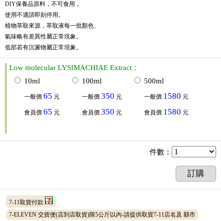
DIY保養品原料，不可食用，
使用不適請即刻停用。
植物萃取來源，萃取液每一批顏色、
氣味略有差異性屬正常現象。
低部若有沉澱物屬正常現象。
Low molecular LYSIMACHIAE Extract：
10ml
100ml
500ml
65
350
1580
一般價
元
一般價
元
一般價
元
65
350
1580
會員價
元
會員價
元
會員價
元
件數
：
訂購
7-11取貨付款
7-ELEVEN 交貨便(店到店取貨)限5公斤以內-請提供取貨7-11店名及 縣市