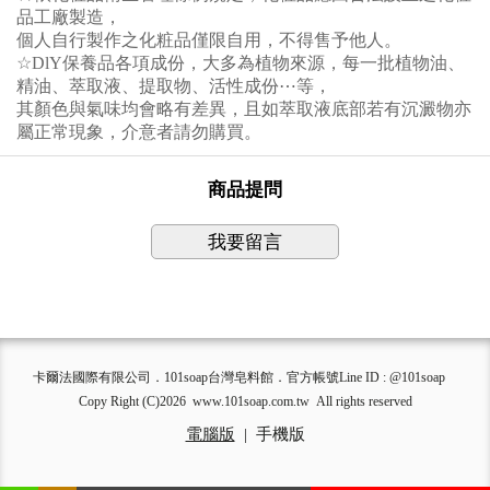
品工廠製造，
個人自行製作之化粧品僅限自用，不得售予他人。
☆DlY保養品各項成份，大多為植物來源，每一批植物油、
精油、萃取液、提取物、活性成份⋯等，
其顏色與氣味均會略有差異，且如萃取液底部若有沉澱物亦
屬正常現象，介意者請勿購買。
商品提問
我要留言
卡爾法國際有限公司．101soap台灣皂料館．官方帳號Line ID : @101soap
Copy Right (C)2026 www.101soap.com.tw All rights reserved
電腦版
|
手機版