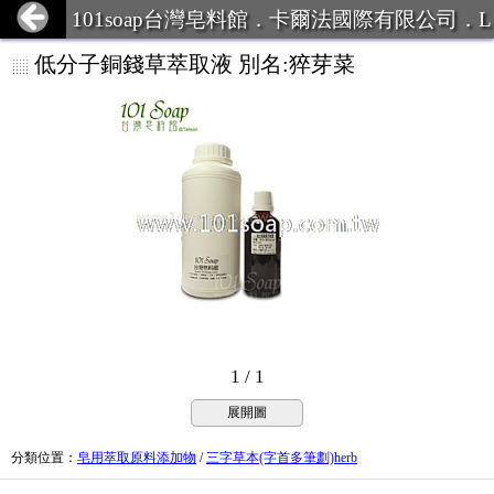
101soap台灣皂料館．卡爾法國際有限公司．L
INE ID:101Soap 客服專線:07-387
低分子銅錢草萃取液 別名:猝芽菜
1 / 1
展開圖
分類位置
：
皂用萃取原料添加物
/
三字草本(字首多筆劃)herb