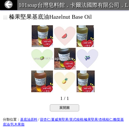
101soap台灣皂料館．卡爾法國際有限公司．L
INE ID:101Soap 客服專線:07-387
榛果堅果基底油Hazelnut Base Oil
1 / 1
展開圖
分類位置
：
基底油原料
/
甜杏仁/夏威夷堅果/英式核桃/榛果堅果/杏桃核仁/酪梨基
底油/乳木果脂