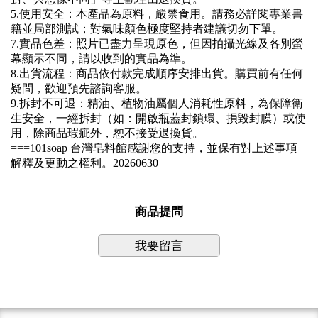
5.
使用安全：本產品為原料，嚴禁食用。請務必詳閱專業書
籍並局部測試；對氣味顏色極度堅持者建議切勿下單。
7.
實品色差：
照片已盡力呈現原色，但因拍攝光線及各別螢
幕顯示不同，請以收到的實品為準。
8.
出貨流程：
商品依付款完成順序安排出貨。購買前有任何
疑問，歡迎預先諮詢客服。
9.
拆封不可退：
精油、植物油屬個人消耗性原料，為保障衛
生安全，一經拆封（如：開啟瓶蓋封鎖環、損毀封膜）或使
用，除商品瑕疵外，恕不接受退換貨。
===101soap
台灣皂料館
感謝您的支持，並保有對上述事項
解釋及更動之權利。
20260630
商品提問
我要留言