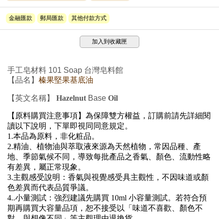
金融匯款
郵局匯款
其他付款方式
加入到收藏匣
手工皂材料 101 Soap 台灣皂料館
【品名】
榛果堅果基底油
【英文名稱】
Hazelnut
Base
Oil
【原料購買注意事項】為保障雙方權益，訂購前請先詳細閱
讀以下說明，下單即視同同意規定。
1.
本品為原料，非化粧品。
2.
精油、植物油與萃取液來源為天然植物，常因品種、產
地、季節氣候不同，導致每批產品之香氣、顏色、流動性略
有差異，屬正常現象。
3.
主觀感受說明：
香氣與視覺感受具主觀性，不因味道或顏
色差異而代表品質爭議。
4..
小量測試：
強烈建議先購買
10ml
小容量測試。若符合預
期再購買大容量品項，恕不接受以「味道不喜歡、顏色不
對、與想像不同」等主觀理由退換貨。