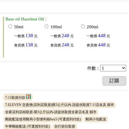
Base oil Hazelnut Oil：
50ml
100ml
200ml
138
248
448
一般價
元
一般價
元
一般價
元
138
248
448
會員價
元
會員價
元
會員價
元
件數
：
訂購
7-11取貨付款
7-ELEVEN 交貨便(店到店取貨)限5公斤以內-請提供取貨7-11店名及 縣市
全家店到店純取貨-限5公斤以內-請提供取貨全家店名及 縣市
郵政配送使用郵局小型便利箱box5
(可選貨到付款)
郵局小包配送
中華郵政配送
(可選貨到付款)
自行前往取貨