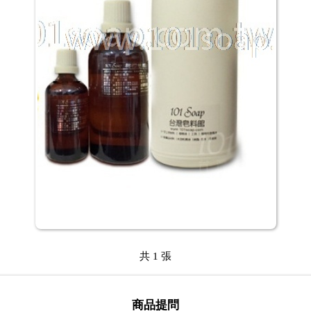
共 1 張
商品提問