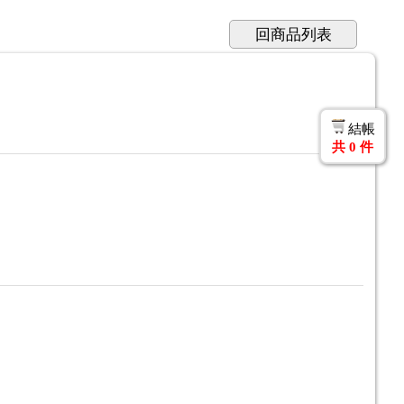
回商品列表
結帳
共
0
件