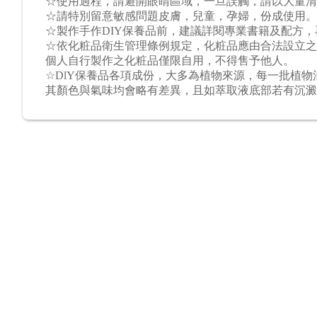
☆使用過程，請避開眼睛區域，一旦誤觸，請以大量清
☆請特別留意敏感問題皮膚，兒童，孕婦，份成使用。
☆製作手作DIY保養品前，建議詳閱專業書籍及配方
☆依化粧品衛生管理條例規定，化粧品應由合法設立之
個人自行製作之化粧品僅限自用，不得售予他人。
☆DlY保養品各項成份，大多為植物來源，每一批植
其顏色與氣味均會略有差異，且如萃取液底部若有沉澱