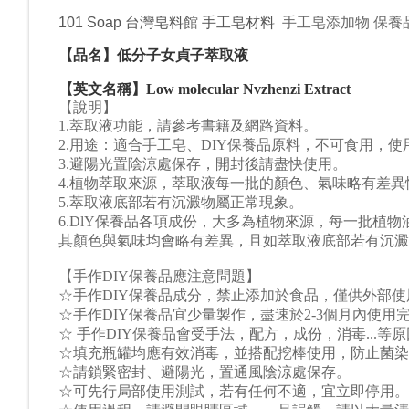
101 Soap 台灣皂料
館
手工皂材料
手工皂添加物 保養
【品名】
低分子女貞子
萃取液
【英文名稱】
Low molecular Nvzhenzi Extract
【說明】
1.萃取液功能，請參考書籍及網路資料。
2.用途：適合手工皂、DIY保養品原料，不可食用，
3.避陽光置陰涼處保存，開封後請盡快使用。
4.植物萃取來源，萃取液每一批的顏色、氣味略有差
5.萃取液
底
部若有沉澱物屬正常現象。
6.
DlY保養品各項成份，大多為植物來源，每一批植
其顏色與氣味均會略有差異，且如萃取液底部若有沉澱
【手作DIY保養品應注意問題】
☆手作DIY保養品成分，禁止添加於食品，僅供外部使
☆手作DIY保養品宜少量製作，盡速於2-3個月內使用
☆ 手作DIY保養品會受手法，配方，成份，消毒...等
☆填充瓶罐均應有效消毒，並搭配挖棒使用，防止菌染
☆請鎖緊密封、避陽光，置通風陰涼處保存。
☆可先行局部使用測試，若有任何不適，宜立即停用。