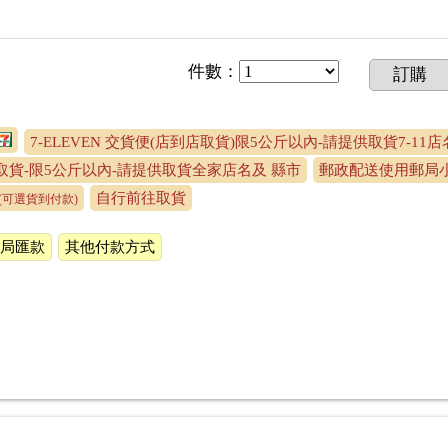
件數
：
訂購
7-ELEVEN 交貨便(店到店取貨)限5公斤以內-請提供取貨7-11
貨-限5公斤以內-請提供取貨全家店名及 縣市
郵政配送使用郵局小
自行前往取貨
(可選貨到付款)
局匯款
其他付款方式