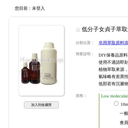
您目前：
未登入
低分子女貞子萃取液Low m
分類位置
：
皂用萃取原料
簡要說明
：
DIY保養品原
使用不適請即
植物萃取來源
氣味略有差異
低部若有沉澱
規格
：
Low molecular
10m
加入到收藏匣
一
會