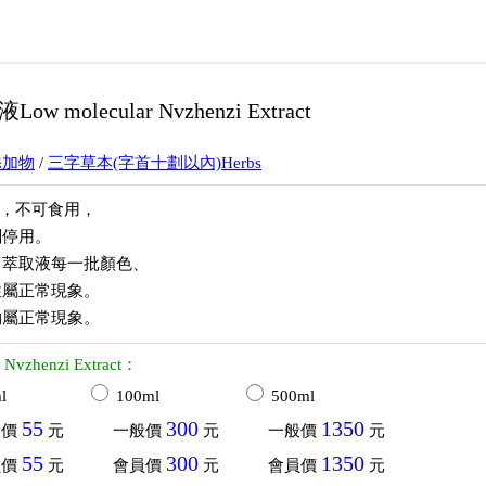
olecular Nvzhenzi Extract
添加物
/
三字草本(字首十劃以內)Herbs
料，不可食用，
刻停用。
，萃取液每一批顏色、
性屬正常現象。
物屬正常現象。
 Nvzhenzi Extract：
l
100ml
500ml
55
300
1350
般價
元
一般價
元
一般價
元
55
300
1350
員價
元
會員價
元
會員價
元